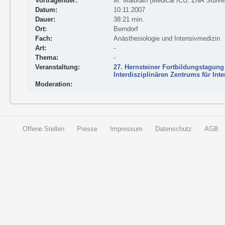
Vortragender:
M. Malbrain (Medical ICU, ZNA Stuive
Datum:
10.11.2007
Dauer:
38:21 min.
Ort:
Berndorf
Fach:
Anästhesiologie und Intensivmedizin
Art:
-
Thema:
-
Veranstaltung:
27. Hernsteiner Fortbildungstagung
Interdisziplinären Zentrums für Int
Moderation:
Offene Stellen
Presse
Impressum
Datenschutz
AGB