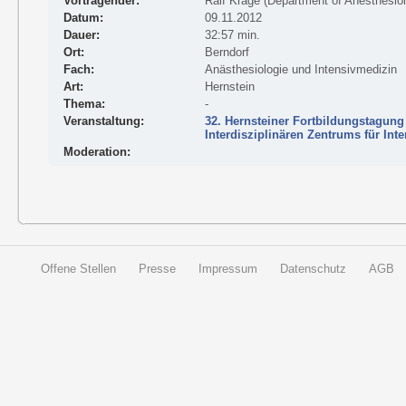
Vortragender:
Ralf Krage (Department of Anesthesiol
Datum:
09.11.2012
Dauer:
32:57 min.
Ort:
Berndorf
Fach:
Anästhesiologie und Intensivmedizin
Art:
Hernstein
Thema:
-
Veranstaltung:
32. Hernsteiner Fortbildungstagung
Interdisziplinären Zentrums für Int
Moderation:
Offene Stellen
Presse
Impressum
Datenschutz
AGB