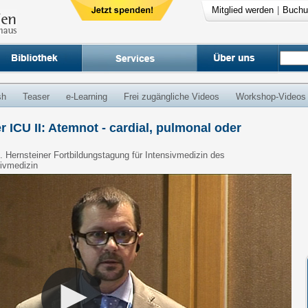
Mitglied werden
|
Buchu
sh
Teaser
e-Learning
Frei zugängliche Videos
Workshop-Videos
 ICU II: Atemnot - cardial, pulmonal oder
32. Hernsteiner Fortbildungstagung für Intensivmedizin des
sivmedizin