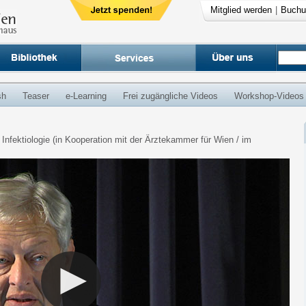
Mitglied werden
|
Buchu
sh
Teaser
e-Learning
Frei zugängliche Videos
Workshop-Videos
 Infektiologie (in Kooperation mit der Ärztekammer für Wien / im