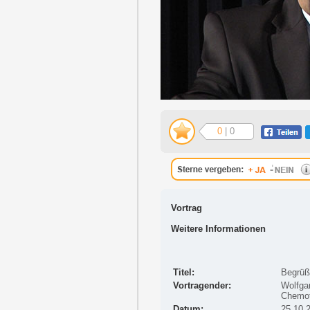
0
| 0
Vortrag
Weitere Informationen
Titel:
Begrüß
Vortragender:
Wolfgan
Chemot
Datum:
25.10.