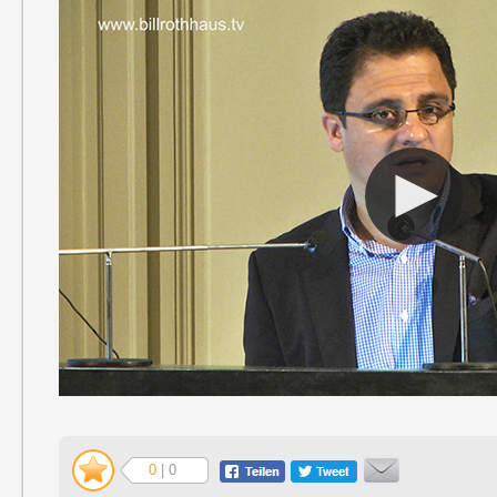
0
| 0