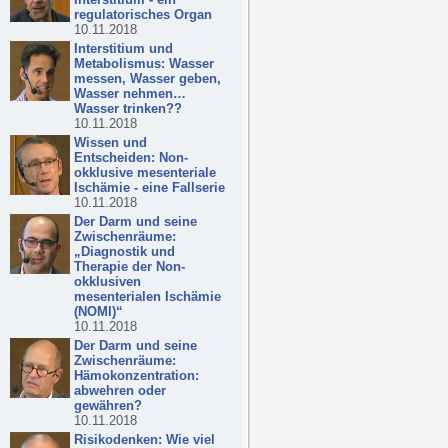
regulatorisches Organ
10.11.2018
Interstitium und
Metabolismus: Wasser
messen, Wasser geben,
Wasser nehmen…
Wasser trinken??
10.11.2018
Wissen und
Entscheiden: Non-
okklusive mesenteriale
Ischämie - eine Fallserie
10.11.2018
Der Darm und seine
Zwischenräume:
„Diagnostik und
Therapie der Non-
okklusiven
mesenterialen Ischämie
(NOMI)“
10.11.2018
Der Darm und seine
Zwischenräume:
Hämokonzentration:
abwehren oder
gewähren?
10.11.2018
Risikodenken: Wie viel