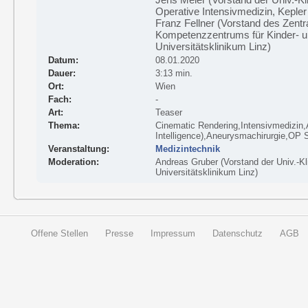
Operative Intensivmedizin, Kepler
Franz Fellner (Vorstand des Zentra
Kompetenzzentrums für Kinder- un
Universitätsklinikum Linz)
Datum:
08.01.2020
Dauer:
3:13 min.
Ort:
Wien
Fach:
-
Art:
Teaser
Thema:
Cinematic Rendering,Intensivmedizin,AI
Intelligence),Aneurysmachirurgie,OP 
Veranstaltung:
Medizintechnik
Moderation:
Andreas Gruber (Vorstand der Univ.-Kli
Universitätsklinikum Linz)
Offene Stellen
Presse
Impressum
Datenschutz
AGB