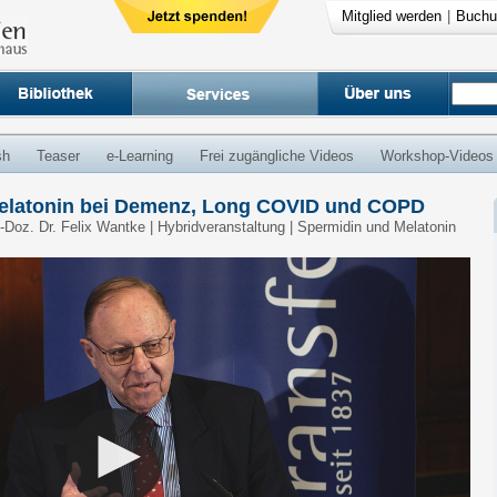
Mitglied werden
|
Buchu
sh
Teaser
e-Learning
Frei zugängliche Videos
Workshop-Videos
Melatonin bei Demenz, Long COVID und COPD
v.-Doz. Dr. Felix Wantke | Hybridveranstaltung | Spermidin und Melatonin