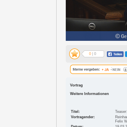
0
| 0
Vortrag
Weitere Informationen
Titel:
Teaser
Vortragender:
Reinhar
Felix W
Datum:
19.03.