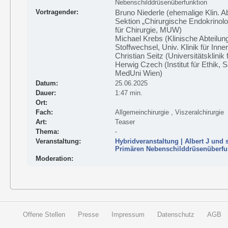
Nebenschilddrüsenüberfunktion
Vortragender:
Bruno Niederle (ehemalige Klin. Abt
Sektion „Chirurgische Endokrinolog
für Chirurgie, MUW)
Michael Krebs (Klinische Abteilun
Stoffwechsel, Univ. Klinik für Inn
Christian Seitz (Universitätsklini
Herwig Czech (Institut für Ethik
MedUni Wien)
Datum:
25.06.2025
Dauer:
1:47 min.
Ort:
Fach:
Allgemeinchirurgie , Viszeralchirurgie
Art:
Teaser
Thema:
-
Veranstaltung:
Hybridveranstaltung | Albert J und 
Primären Nebenschilddrüsenüberfu
Moderation:
Offene Stellen
Presse
Impressum
Datenschutz
AGB