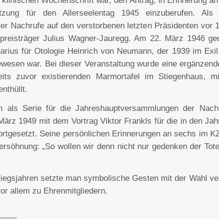
r klinischen Wochenschrift war, den Antrag, in Erinnerung an
itzung für den Allerseelentag 1945 einzuberufen. Als 
ter Nachrufe auf den verstorbenen letzten Präsidenten vor 
preisträger Julius Wagner-Jauregg. Am 22. März 1946 ged
narius für Otologie Heinrich von Neumann, der 1939 im Exi
wesen war. Bei dieser Veranstaltung wurde eine ergänzende I
its zuvor existierenden Marmortafel im Stiegenhaus, m
nthüllt.
 als Serie für die Jahreshauptversammlungen der Nachk
März 1949 mit dem Vortrag Viktor Frankls für die in den Ja
 fortgesetzt. Seine persönlichen Erinnerungen an sechs im 
Versöhnung: „So wollen wir denn nicht nur gedenken der Tot
iegsjahren setzte man symbolische Gesten mit der Wahl ver
or allem zu Ehrenmitgliedern.