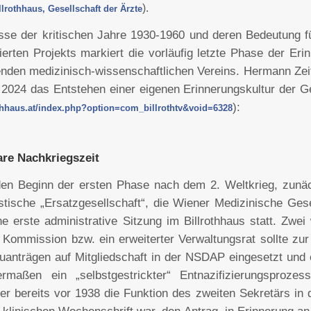
)
.
llrothhaus, Gesellschaft der Ärzte
isse der kritischen Jahre 1930-1960 und deren Bedeutung fü
erten Projekts markiert die vorläufig letzte Phase der Erin
nden medizinisch-wissenschaftlichen Vereins. Hermann Zeitl
24 das Entstehen einer eigenen Erinnerungskultur der Ges
):
othhaus.at/index.php?option=com_billrothtv&void=6328
are Nachkriegszeit
den Beginn der ersten Phase nach dem 2. Weltkrieg, zunäch
stische „Ersatzgesellschaft“, die Wiener Medizinische Ges
e erste administrative Sitzung im Billrothhaus statt. Zwe
e Kommission bzw. ein erweiterter Verwaltungsrat sollte z
uanträgen auf Mitgliedschaft in der NSDAP eingesetzt und
rmaßen ein „selbstgestrickter“ Entnazifizierungsprozes
er bereits vor 1938 die Funktion des zweiten Sekretärs in 