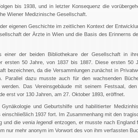
Folgen bis 1938, und in letzter Konsequenz die vorüberge
sche Wiener Medizinische Gesellschaft.
er eigenen Geschichte im zeitlichen Kontext der Entwicklung
sellschaft der Ärzte in Wien und die Basis des Erinnerns de
 einer der beiden Bibliothekare der Gesellschaft in ih
r ersten 50 Jahre, von 1837 bis 1887. Diese ersten 50 
aft bezeichnen, da die Versammlungen zunächst in Privatwo
den. Parallel dazu musste auch für den wachsenden Büche
 werden. Das Vereinsgebäude mit seinem Festsaal, den
rde erst vor 130 Jahren, am 27. Oktober 1893, eröffnet.
r Gynäkologie und Geburtshilfe und habilitierter Medizinh
is einschließlich 1937 fort. Im Zusammenhang mit den trag
g und die
venia legendi
entzogen, er musste nach England fl
hm nur mehr anonym im Vorwort des von ihm verfassten Buc