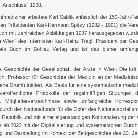
 „Anschluss“ 1938.
htmediziner arbeitete Karl Sablik anlässlich der 150-Jahr-Fei
en Präsidenten Karl-Hermann Spitzy (1982 - 1991) die Vere
Buch mit zahlreichen Abbildungen 1987 herausgegeben wurde
n Wien“ des Internisten Karl-Heinz Tragl, Präsident der Ges
 als Buch im Böhlau Verlag und ist das bisher umfang
.
 Geschichte der Gesellschaft der Ärzte in Wien: Die krit
h, Professor für Geschichte der Medizin an der Medizinis
ne Druml) initiiert. Als Basis für eine systematische medizi
nveröffentlichte Protokolle der regelmäßigen Sitzungen
, Mitgliederverzeichnisse sowie umfangreiche Korresp
urch den Nationalfonds für die Opfer des Nationalsozialis
 Republik und mit einer eigenständigen Kofinanzierung der
r ab 2023 mit der Digitalisierung und systematischen Durc
g und Darstellung im Kontext der Zeitgeschichte des 20. Ja