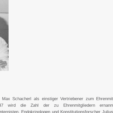
Max Schacherl als einstiger Vertriebener zum Ehrenmit
947 wird die Zahl der zu Ehrenmitgliedern ernannt
ternisten, Endokrinologen und Konstitutionsforscher Juliu