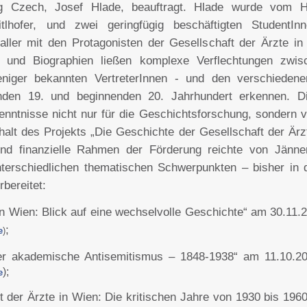
g Czech, Josef Hlade, beauftragt. Hlade wurde vom His
lhofer, und zwei geringfügig beschäftigten StudentInne
ller mit den Protagonisten der Gesellschaft der Ärzte i
e und Biographien ließen komplexe Verflechtungen zwis
niger bekannten VertreterInnen - und den verschiedene
nden 19. und beginnenden 20. Jahrhundert erkennen. 
enntnisse nicht nur für die Geschichtsforschung, sondern 
alt des Projekts „Die Geschichte der Gesellschaft der Ärzt
 und finanzielle Rahmen der Förderung reichte von Jänn
terschiedlichen thematischen Schwerpunkten – bisher in 
rbereitet:
in Wien: Blick auf eine wechselvolle Geschichte“ am 30.11.2
;
e
)
er akademische Antisemitismus – 1848-1938“ am 11.10.20
);
e
t der Ärzte in Wien: Die kritischen Jahre von 1930 bis 196