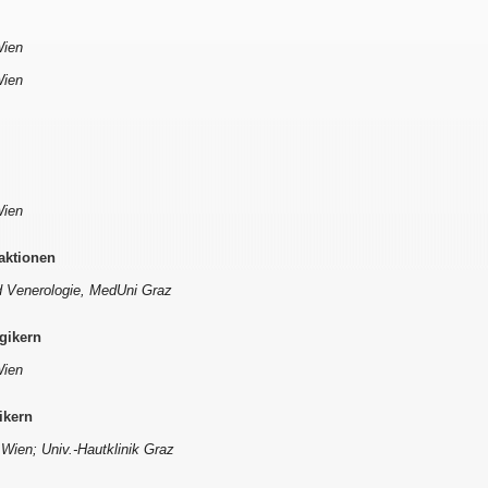
Wien
Wien
Wien
aktionen
nd Venerologie, MedUni Graz
gikern
Wien
ikern
Wien; Univ.-Hautklinik Graz