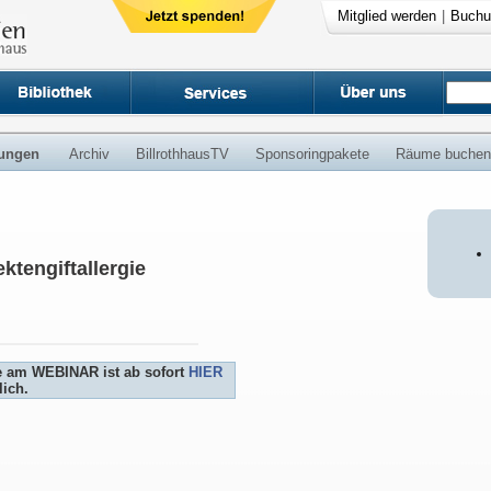
Mitglied werden
|
Buchu
ungen
Archiv
BillrothhausTV
Sponsoringpakete
Räume buchen
ktengiftallergie
e am WEBINAR ist ab sofort
HIER
ich.