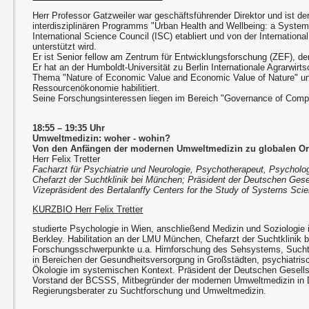
Herr Professor Gatzweiler war geschäftsführender Direktor und ist de
interdisziplinären Programms "Urban Health and Wellbeing: a System
International Science Council (ISC) etabliert und von der Internationa
unterstützt wird.
Er ist Senior fellow am Zentrum für Entwicklungsforschung (ZEF), de
Er hat an der Humboldt-Universität zu Berlin Internationale Agrarwirt
Thema "Nature of Economic Value and Economic Value of Nature" u
Ressourcenökonomie habilitiert.
Seine Forschungsinteressen liegen im Bereich "Governance of Com
18:55 – 19:35 Uhr
Umweltmedizin: woher - wohin?
Von den Anfängen der modernen Umweltmedizin zu globalen Or
Herr Felix Tretter
Facharzt für Psychiatrie und Neurologie, Psychotherapeut, Psycholo
Chefarzt der Suchtklinik bei München; Präsident der Deutschen Gese
Vizepräsident des Bertalanffy Centers for the Study of Systerns Sci
KURZBIO Herr Felix Tretter
studierte Psychologie in Wien, anschließend Medizin und Soziologie 
Berkley. Habilitation an der LMU München, Chefarzt der Suchtklinik
Forschungsschwerpunkte u.a. Hirnforschung des Sehsystems, Such
in Bereichen der Gesundheitsversorgung in Großstädten, psychiatri
Ökologie im systemischen Kontext. Präsident der Deutschen Gesell
Vorstand der BCSSS, Mitbegründer der modernen Umweltmedizin in 
Regierungsberater zu Suchtforschung und Umweltmedizin.