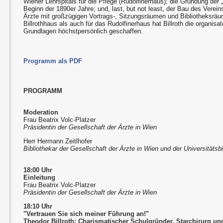
Wiener Lehrspitals für die Pflege (Rudolfinerhaus); die Gründung de
Beginn der 1890er Jahre; und, last, but not least, der Bau des Verein
Ärzte mit großzügigen Vortrags-, Sitzungsräumen und Bibliotheksräu
Billrothhaus als auch für das Rudolfinerhaus hat Billroth die organisa
Grundlagen höchstpersönlich geschaffen.
Programm als PDF
PROGRAMM
Moderation
Frau Beatrix Volc-Platzer
Präsidentin der Gesellschaft der Ärzte in Wien
Herr Hermann Zeitlhofer
Bibliothekar der Gesellschaft der Ärzte in Wien und der Universitätsb
18:00 Uhr
Einleitung
Frau Beatrix Volc-Platzer
Präsidentin der Gesellschaft der Ärzte in Wien
18:10 Uhr
"Vertrauen Sie sich meiner Führung an!"
Theodor Billroth: Charismatischer Schulgründer, Starchirurg un