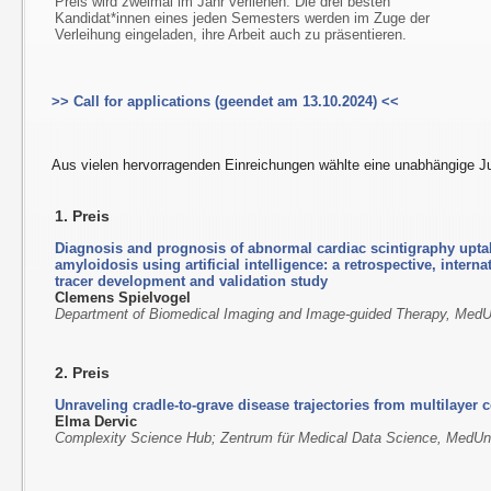
Preis wird zweimal im Jahr verliehen. Die drei besten
Kandidat*innen eines jeden Semesters werden im Zuge der
Verleihung eingeladen, ihre Arbeit auch zu präsentieren.
>> Call for applications (geendet am 13.10.2024) <<
Aus vielen hervorragenden Einreichungen wählte eine unabhängige Ju
1. Preis
Diagnosis and prognosis of abnormal cardiac scintigraphy upta
amyloidosis using artificial intelligence: a retrospective, interna
tracer development and validation study
Clemens Spielvogel
Department of Biomedical Imaging and Image-guided Therapy, Med
2. Preis
Unraveling cradle-to-grave disease trajectories from multilayer
Elma Dervic
Complexity Science Hub; Zentrum für Medical Data Science, MedUn