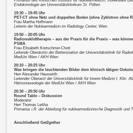
Primarius des Klinischen Instituts für Nuklearmedizin, molekulare Bi
Endokrinologie am Universitätsklinikum St. Pölten
19:30 – 19:45 Uhr
PET-CT ohne Netz und doppelten Boden (ohne Zyklotron ohne 
Frau Martha Hoffmann
Leiterin der Nuklearmedizin im Radiology Center, Wien
19:50 – 20:05 Uhr
Radionuklidtherapie – aus der Praxis für die Praxis – was könn
PSMA
Frau Elisabeth Kretschmer-Chott
Leitende Oberärztin der Bettenstation der Universitätsklinik für Radi
MedUni Wien / AKH Wien
20:10 – 20:25 Uhr
Was bringen die leuchtenden Bilder dem klinisch tätigen Onkol
Herr Alexander Hauswirth
Leitender Oberarzt der Universitätsklinik für Innere Medizin I, Klin. 
Hämostaseologie der MedUni Wien / AKH Wien
20:30 – 20:50 Uhr
Round Table – Diskussion
Moderator:
Herr Thomas Leitha
Primarius i.R. der Abteilung für nuklearmedizinische Diagnostik und T
Anschließend Get2gether