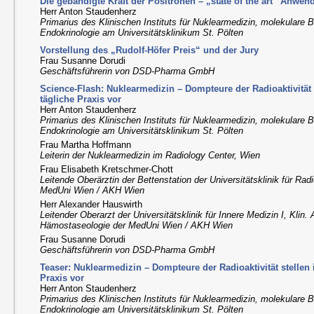
Die gebändigte Kraft der Positronen – „state of the art“ Anwen
Herr Anton Staudenherz
Primarius des Klinischen Instituts für Nuklearmedizin, molekulare 
Endokrinologie am Universitätsklinikum St. Pölten
Vorstellung des „Rudolf-Höfer Preis“ und der Jury
Frau Susanne Dorudi
Geschäftsführerin von DSD-Pharma GmbH
Science-Flash: Nuklearmedizin – Dompteure der Radioaktivität s
tägliche Praxis vor
Herr Anton Staudenherz
Primarius des Klinischen Instituts für Nuklearmedizin, molekulare 
Endokrinologie am Universitätsklinikum St. Pölten
Frau Martha Hoffmann
Leiterin der Nuklearmedizin im Radiology Center, Wien
Frau Elisabeth Kretschmer-Chott
Leitende Oberärztin der Bettenstation der Universitätsklinik für Ra
MedUni Wien / AKH Wien
Herr Alexander Hauswirth
Leitender Oberarzt der Universitätsklinik für Innere Medizin I, Klin.
Hämostaseologie der MedUni Wien / AKH Wien
Frau Susanne Dorudi
Geschäftsführerin von DSD-Pharma GmbH
Teaser: Nuklearmedizin – Dompteure der Radioaktivität stellen i
Praxis vor
Herr Anton Staudenherz
Primarius des Klinischen Instituts für Nuklearmedizin, molekulare 
Endokrinologie am Universitätsklinikum St. Pölten