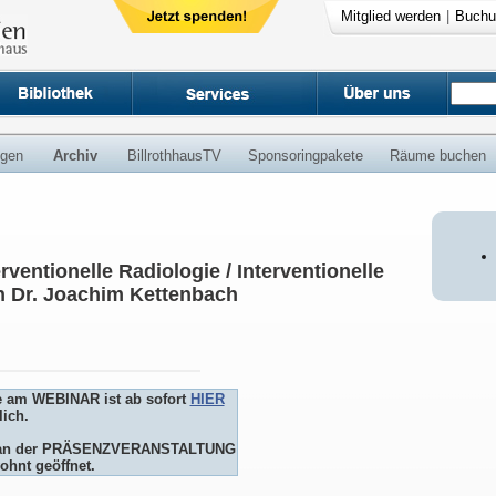
Mitglied werden
|
Buchu
ngen
Archiv
BillrothhausTV
Sponsoringpakete
Räume buchen
rventionelle Radiologie / Interventionelle
n Dr. Joachim Kettenbach
e am WEBINAR ist ab sofort
HIER
ich.
me an der PRÄSENZVERANSTALTUNG
ohnt geöffnet.