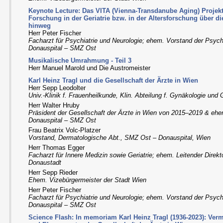
Keynote Lecture: Das VITA (Vienna-Transdanube Aging) Projekt
Forschung in der Geriatrie bzw. in der Altersforschung über d
hinweg
Herr Peter Fischer
Facharzt für Psychiatrie und Neurologie; ehem. Vorstand der Psych
Donauspital – SMZ Ost
Musikalische Umrahmung - Teil 3
Herr Manuel Marold und Die Austromeister
Karl Heinz Tragl und die Gesellschaft der Ärzte in Wien
Herr Sepp Leodolter
Univ.-Klinik f. Frauenheilkunde, Klin. Abteilung f. Gynäkologie un
Herr Walter Hruby
Präsident der Gesellschaft der Ärzte in Wien von 2015–2019 & ehe
Donauspital – SMZ Ost
Frau Beatrix Volc-Platzer
Vorstand, Dermatologische Abt., SMZ Ost – Donauspital, Wien
Herr Thomas Egger
Facharzt für Innere Medizin sowie Geriatrie; ehem. Leitender Direk
Donaustadt
Herr Sepp Rieder
Ehem. Vizebürgermeister der Stadt Wien
Herr Peter Fischer
Facharzt für Psychiatrie und Neurologie; ehem. Vorstand der Psych
Donauspital – SMZ Ost
Science Flash: In memoriam Karl Heinz Tragl (1936-2023): Ver