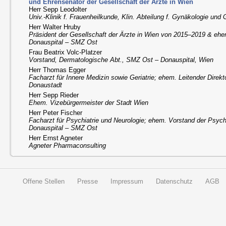
und Ehrensenator der Gesellschaft der Ärzte in Wien
Herr Sepp Leodolter
Univ.-Klinik f. Frauenheilkunde, Klin. Abteilung f. Gynäkologie un
Herr Walter Hruby
Präsident der Gesellschaft der Ärzte in Wien von 2015–2019 & ehe
Donauspital – SMZ Ost
Frau Beatrix Volc-Platzer
Vorstand, Dermatologische Abt., SMZ Ost – Donauspital, Wien
Herr Thomas Egger
Facharzt für Innere Medizin sowie Geriatrie; ehem. Leitender Direk
Donaustadt
Herr Sepp Rieder
Ehem. Vizebürgermeister der Stadt Wien
Herr Peter Fischer
Facharzt für Psychiatrie und Neurologie; ehem. Vorstand der Psych
Donauspital – SMZ Ost
Herr Ernst Agneter
Agneter Pharmaconsulting
Offene Stellen
Presse
Impressum
Datenschutz
AGB