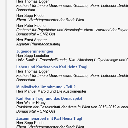
Herr Thomas Egger
Facharzt für Innere Medizin sowie Geriatrie; ehem. Leitender Direk
Donaustadt
Herr Sepp Rieder
Ehem. Vizebürgermeister der Stadt Wien
Herr Peter Fischer
Facharzt für Psychiatrie und Neurologie; ehem. Vorstand der Psych
Donauspital – SMZ Ost
Herr Ernst Agneter
Agneter Pharmaconsulting
Jugenderinnerungen
Herr Sepp Leodolter
Univ.-Klinik f. Frauenheilkunde, Klin. Abteilung f. Gynäkologie un
Leben und Karriere von Karl Heinz Tragl
Herr Thomas Egger
Facharzt für Innere Medizin sowie Geriatrie; ehem. Leitender Direk
Donaustadt
Musikalische Umrahmung - Teil 2
Herr Manuel Marold und Die Austromeister
Karl Heinz Tragl und das Donauspital
Herr Walter Hruby
Präsident der Gesellschaft der Ärzte in Wien von 2015–2019 & ehe
Donauspital – SMZ Ost
Zusammenarbeit mit Karl Heinz Tragl
Herr Sepp Rieder
Ehem. Vizebürgermeister der Stadt Wien