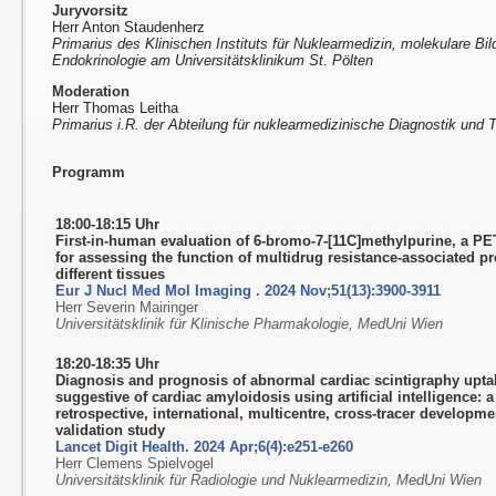
Juryvorsitz
Herr Anton Staudenherz
Primarius des Klinischen Instituts für Nuklearmedizin, molekulare Bi
Endokrinologie am Universitätsklinikum St. Pölten
Moderation
Herr Thomas Leitha
Primarius i.R. der Abteilung für nuklearmedizinische Diagnostik und T
Programm
18:00-18:15 Uhr
First-in-human evaluation of 6-bromo-7-[11C]methylpurine, a PE
for assessing the function of multidrug resistance-associated pr
different tissues
Eur J Nucl Med Mol Imaging . 2024 Nov;51(13):3900-3911
Herr Severin Mairinger
Universitätsklinik für Klinische Pharmakologie, MedUni Wien
18:20-18:35 Uhr
Diagnosis and prognosis of abnormal cardiac scintigraphy upta
suggestive of cardiac amyloidosis using artificial intelligence: a
retrospective, international, multicentre, cross-tracer developm
validation study
Lancet Digit Health. 2024 Apr;6(4):e251-e260
Herr Clemens Spielvogel
Universitätsklinik für Radiologie und Nuklearmedizin, MedUni Wien