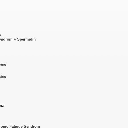
n
Syndrom + Spermidin
Wien
Wien
enz
ronic Fatigue Syndrom