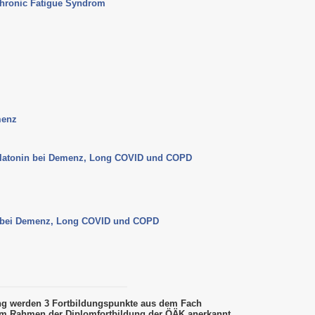
hronic Fatigue Syndrom
menz
elatonin bei Demenz, Long COVID und COPD
n bei Demenz, Long COVID und COPD
ung werden 3 Fortbildungspunkte aus dem Fach
m Rahmen der Diplomfortbildung der ÖÄK anerkannt.