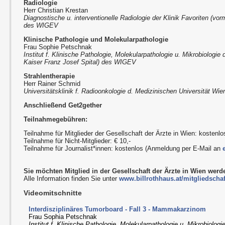
Radiologie
Herr Christian Krestan
Diagnostische u. interventionelle Radiologie der Klinik Favoriten (vor
des WIGEV
Klinische Pathologie und Molekularpathologie
Frau Sophie Petschnak
Institut f. Klinische Pathologie, Molekularpathologie u. Mikrobiologie 
Kaiser Franz Josef Spital) des WIGEV
Strahlentherapie
Herr Rainer Schmid
Universitätsklinik f. Radioonkologie d. Medizinischen Universität Wi
Anschließend Get2gether
Teilnahmegebühren:
Teilnahme für Mitglieder der Gesellschaft der Ärzte in Wien: kostenlo
Teilnahme für Nicht-Mitglieder: € 10,-
Teilnahme für Journalist*innen: kostenlos (Anmeldung per E-Mail an
Sie möchten Mitglied in der Gesellschaft der Ärzte in Wien wer
Alle Information finden Sie unter
www.billrothhaus.at/mitgliedschaf
Videomitschnitte
Interdisziplinäres Tumorboard - Fall 3 - Mammakarzinom
Frau Sophia Petschnak
Institut f. Klinische Pathologie, Molekularpathologie u. Mikrobiologi