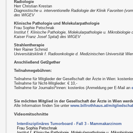
Radiologie
Herr Christian Krestan
Diagnostische u. interventionelle Radiologie der Klinik Favoriten (vor
des WIGEV
Klinische Pathologie und Molekularpathologie
Frau Sophie Petschnak
Institut f. Klinische Pathologie, Molekularpathologie u. Mikrobiologie 
Kaiser Franz Josef Spital) des WIGEV
Strahlentherapie
Herr Rainer Schmid
Universitätsklinik f. Radioonkologie d. Medizinischen Universität Wi
Anschließend Get2gether
Teilnahmegebühren:
Teilnahme für Mitglieder der Gesellschaft der Ärzte in Wien: kostenlo
Teilnahme für Nicht-Mitglieder: € 10,-
Teilnahme für Journalist*innen: kostenlos (Anmeldung per E-Mail an
Sie möchten Mitglied in der Gesellschaft der Ärzte in Wien wer
Alle Information finden Sie unter
www.billrothhaus.at/mitgliedschaf
Videomitschnitte
Interdisziplinäres Tumorboard - Fall 3 - Mammakarzinom
Frau Sophia Petschnak
Institut f. Klinische Pathologie, Molekularpathologie u. Mikrobiologi