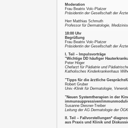
Moderation
Frau Beatrix Volc-Platzer
Präsidentin der Gesellschaft der Ärzt
Herr Matthias Schmuth
Professor für Dermatologie, Medizinis
18:00 Uhr
Begrüßung
Frau Beatrix Volc-Platzer
Präsidentin der Gesellschaft der Ärzt
I. Teil – Impulsvorträge
"Wichtige DD häufiger Hauterkrank
Peter Höger
Chefarzt für Pädiatrie und Pädiatrisch
Katholisches Kinderkrankenhaus Wilh
"Tipps für die ärztliche Gesprächs
Robert Gruber
Univ.-Klinik für Dermatologie, Venerol
"Neuen Systemtherapien in der Kin
immunsuppressiven/immunmodulie
Susanne Diesner-Treiber
Leitung der AG Dermatologie der ÖGKJ
II. Teil – Fallvorstellungen* diagn
aus Praxis und Klinik und Diskussi