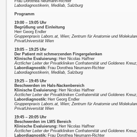
Frau Dorothea Neumann-Richter
Labordiagnostikerin, Medilab, Salzburg
Programm
19:00 – 19:05 Uhr
Begrüßung und Einleitung
Herr Georg Endler
Gruppenpraxis Labors.at, Wien; Zentrum für Anatomie und Molekula
PrivatUniversität Wien
19:05 – 19:25 Uhr
Der Patient mit schmerzenden Fingergelenken
Klinische Evaluierung:
Herr Nicolas Haffner
Ärztlicher Leiter der Privatkliniken Confraternität und Goldenes Kreu
Labordiagnostik:
Frau Dorothea Neumann-Richter
Labordiagnostikerin, Medilab, Salzburg
19:25 – 19:45 Uhr
Beschwerden im Hals-Nackenbereich
Klinische Evaluierung:
Herr Nicolas Haffner
Ärztlicher Leiter der Privatkliniken Confraternität und Goldenes Kreu
Labordiagnostik:
Herr Georg Endler
Gruppenpraxis Labors.at, Wien; Zentrum für Anatomie und Molekula
PrivatUniversität Wien
19:45 – 20:05 Uhr
Beschwerden im LWS Bereich
Klinische Evaluierung:
Herr Nicolas Haffner
Ärztlicher Leiter der Privatkliniken Confraternität und Goldenes Kreu
Labordiagnostik:
Frau Dorothea Neumann-Richter