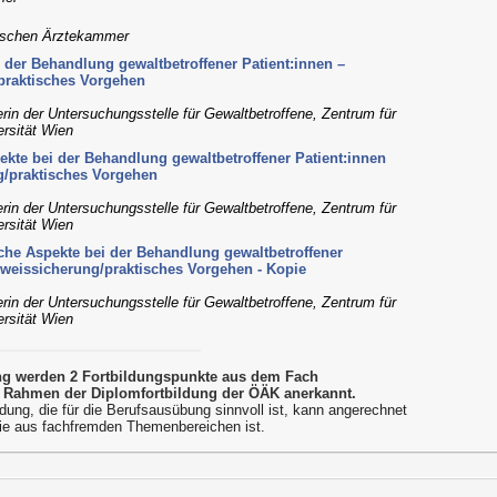
chischen Ärztekammer
 der Behandlung gewaltbetroffener Patient:innen –
praktisches Vorgehen
erin der Untersuchungsstelle für Gewaltbetroffene, Zentrum für
rsität Wien
ekte bei der Behandlung gewaltbetroffener Patient:innen
/praktisches Vorgehen
erin der Untersuchungsstelle für Gewaltbetroffene, Zentrum für
rsität Wien
che Aspekte bei der Behandlung gewaltbetroffener
weissicherung/praktisches Vorgehen - Kopie
erin der Untersuchungsstelle für Gewaltbetroffene, Zentrum für
rsität Wien
ung werden 2 Fortbildungspunkte aus dem Fach
 Rahmen der Diplomfortbildung der ÖÄK anerkannt.
dung, die für die Berufsausübung sinnvoll ist, kann angerechnet
ie aus fachfremden Themenbereichen ist.