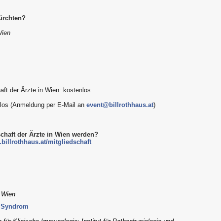
ürchten?
Wien
aft der Ärzte in Wien: kostenlos
enlos (Anmeldung per E-Mail an
event@billrothhaus.at
)
schaft der Ärzte in Wien werden?
billrothhaus.at/mitgliedschaft
, Wien
e Syndrom