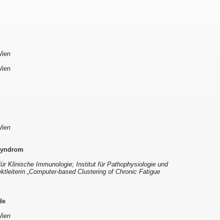
Wien
Wien
Wien
Syndrom
ür Klinische Immunologie; Institut für Pathophysiologie und
ktleiterin „Computer-based Clustering of Chronic Fatigue
de
Wien