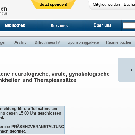
Mitglied werden
|
Buchu
ngen
Archiv
BillrothhausTV
Sponsoringpakete
Räume buchen
tene neurologische, virale, gynäkologische
kheiten und Therapieansätze
Anmeldung für die Teilnahme am
ng gegen 15:00 Uhr geschlossen
rd.
me an der PRÄSENZVERANSTALTUNG
nach geöffnet.