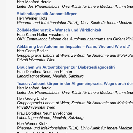
Herr Manfred Herold
Leiter des Rheumalabors, Univ.-Klinik für Innere Medizin II, Innsbr
Stufendiagnostik Autoantikörper
Herr Werner Klotz
Rheuma- und Infektionslabor (RILA), Univ.-Klinik für Innere Medizin 
Zöliakiediagnostik – Wunsch und Wirklichkeit
Frau Katrin Hefler-Frischmuth
OKH Zentrallabor, Leiterin des Autoimmunzentrums am Ordensklin
Abklärung bei Autoimmunhepatitis – Wann, Wie und Wie oft?
Herr Georg Endler
Gruppenpraxis Labors.at Wien; Zentrum für Anatomie und Molekul
PrivatUniversität Wien
Brauchen wir Autoantikörper zur Diabetesdiagnostik?
Frau Dorothea Neumann-Richter
Labordiagnostikerin, Medilab, Salzburg
Teaser: Autoantikörper in der Allgemeinpraxis, Wege durch 
Herr Manfred Herold
Leiter des Rheumalabors, Univ.-Klinik für Innere Medizin II, Innsbr
Herr Georg Endler
Gruppenpraxis Labors.at Wien; Zentrum für Anatomie und Molekul
PrivatUniversität Wien
Frau Dorothea Neumann-Richter
Labordiagnostikerin, Medilab, Salzburg
Herr Werner Klotz
Rheuma- und Infektionslabor (RILA), Univ.-Klinik für Innere Medizin 