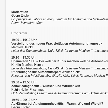
Moderation
Georg Endler
Gruppenpraxis Labors.at Wien; Zentrum für Anatomie und Molekular
PrivatUniversität Wien
Programm
19:00 – 19:10 Uhr
Vorstellung des neuen Praxisleitfaden Autoimmundiagnostik
Manfred Herold
Leiter des Rheumalabors, Univ.-Klinik für Innere Medizin II, Innsbruc
19:10 – 19:30 Uhr
Chamäleon SLE – Bei welcher Klinik machen welche Autoantikö
Klinik:
Manfred Herold
Leiter des Rheumalabors, Univ.-Klinik für Innere Medizin II, Innsbruc
Stufendiagnostik Autoantikörper:
Werner Klotz
Rheuma- und Infektionslabor (RILA), Univ.-Klinik für Innere Medizin I
19:30 – 19:50 Uhr
Zöliakiediagnostik – Wunsch und Wirklichkeit
Katrin Hefler-Frischmuth
OKH Zentrallabor, Leiterin des Autoimmunzentrums am Ordensklinik
19:50 – 20:10 Uhr
Abklärung bei Autoimmunhepatitis – Wann, Wie und Wie oft?
Georg Endler