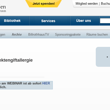
Mitglied werden
|
Buchu
ngen
Archiv
BillrothhausTV
Sponsoringpakete
Räume buchen
ktengiftallergie
e am WEBINAR ist ab sofort
HIER
ich.