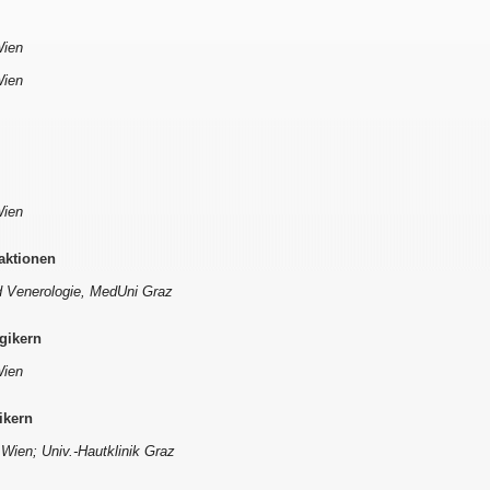
Wien
Wien
Wien
aktionen
nd Venerologie, MedUni Graz
gikern
Wien
ikern
Wien; Univ.-Hautklinik Graz