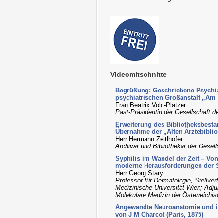
Videomitschnitte
Begrüßung: Geschriebene Psychiat
psychiatrischen Großanstalt „Am 
Frau Beatrix Volc-Platzer
Past-Präsidentin der Gesellschaft d
Erweiterung des Bibliotheksbestan
Übernahme der „Alten Ärztebiblio
Herr Hermann Zeitlhofer
Archivar und Bibliothekar der Gesel
Syphilis im Wandel der Zeit – Von
moderne Herausforderungen der Sy
Herr Georg Stary
Professor für Dermatologie, Stellvert
Medizinische Universität Wien; Adj
Molekulare Medizin der Österreich
Angewandte Neuroanatomie und ih
von J M Charcot (Paris, 1875)