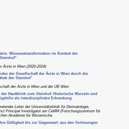
rie. Wissenstransformation im Kontext der
Steinhof“
er Ärzte in Wien (2020-2024)
des der Gesellschaft der Ärzte in Wien durch die
thek Am Steinhof"
lschaft der Ärzte in Wien und der UB Wien
 der Hautklinik zum Steinhof: Historische Wurzeln und
philis als interdisziplinäre Erkrankung
retender Leiter der Universitätsklinik für Dermatologie,
unct Principal Investigator am CeMM (Forschungszentrum für
ischen Akademie für Wissenscha
re Gültigkeit bis zur Gegenwart: aus den Vorlesungen