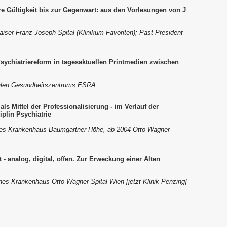
 Gültigkeit bis zur Gegenwart: aus den Vorlesungen von J
Kaiser Franz-Joseph-Spital (Klinikum Favoriten); Past-President
Psychiatriereform in tagesaktuellen Printmedien zwischen
zialen Gesundheitszentrums ESRA
ls Mittel der Professionalisierung - im Verlauf der
plin Psychiatrie
isches Krankenhaus Baumgartner Höhe, ab 2004 Otto Wagner-
- analog, digital, offen. Zur Erweckung einer Alten
sches Krankenhaus Otto-Wagner-Spital Wien [jetzt Klinik Penzing]