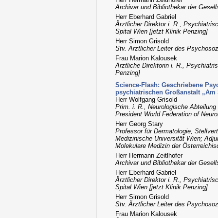
Archivar und Bibliothekar der Gesel
Herr Eberhard Gabriel
Ärztlicher Direktor i. R., Psychiat
Spital Wien [jetzt Klinik Penzing]
Herr Simon Grisold
Stv. Ärztlicher Leiter des Psycho
Frau Marion Kalousek
Ärztliche Direktorin i. R., Psychiat
Penzing]
Science-Flash: Geschriebene Psyc
psychiatrischen Großanstalt „Am 
Herr Wolfgang Grisold
Prim. i. R., Neurologische Abteilung
President World Federation of Neuro
Herr Georg Stary
Professor für Dermatologie, Stellvert
Medizinische Universität Wien; Adj
Molekulare Medizin der Österreich
Herr Hermann Zeitlhofer
Archivar und Bibliothekar der Gesel
Herr Eberhard Gabriel
Ärztlicher Direktor i. R., Psychiat
Spital Wien [jetzt Klinik Penzing]
Herr Simon Grisold
Stv. Ärztlicher Leiter des Psycho
Frau Marion Kalousek