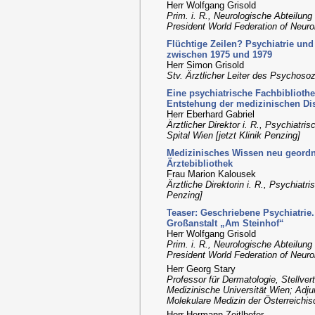
Herr Wolfgang Grisold
Prim. i. R., Neurologische Abteilung
President World Federation of Neuro
Flüchtige Zeilen? Psychiatrie und
zwischen 1975 und 1979
Herr Simon Grisold
Stv. Ärztlicher Leiter des Psycho
Eine psychiatrische Fachbibliothek
Entstehung der medizinischen Dis
Herr Eberhard Gabriel
Ärztlicher Direktor i. R., Psychiat
Spital Wien [jetzt Klinik Penzing]
Medizinisches Wissen neu geordnet
Ärztebibliothek
Frau Marion Kalousek
Ärztliche Direktorin i. R., Psychiat
Penzing]
Teaser: Geschriebene Psychiatrie
Großanstalt „Am Steinhof“
Herr Wolfgang Grisold
Prim. i. R., Neurologische Abteilung
President World Federation of Neuro
Herr Georg Stary
Professor für Dermatologie, Stellvert
Medizinische Universität Wien; Adj
Molekulare Medizin der Österreich
Herr Hermann Zeitlhofer