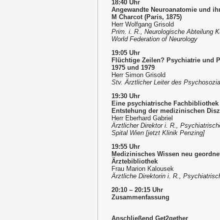
18:40 Uhr
Angewandte Neuroanatomie und ihre
M Charcot (Paris, 1875)
Herr Wolfgang Grisold
Prim. i. R., Neurologische Abteilung 
World Federation of Neurology
19:05 Uhr
Flüchtige Zeilen? Psychiatrie und 
1975 und 1979
Herr Simon Grisold
Stv. Ärztlicher Leiter des Psychoso
19:30 Uhr
Eine psychiatrische Fachbibliothek a
Entstehung der medizinischen Diszi
Herr Eberhard Gabriel
Ärztlicher Direktor i. R., Psychiatr
Spital Wien [jetzt Klinik Penzing]
19:55 Uhr
Medizinisches Wissen neu geordnet 
Ärztebibliothek
Frau Marion Kalousek
Ärztliche Direktorin i. R., Psychiatri
20:10 – 20:15 Uhr
Zusammenfassung
Anschließend Get2gether