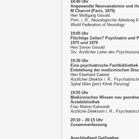
18:40 Uhr
Angewandte Neuroanatomie und ihre
M Charcot (Paris, 1875)
Herr Wolfgang Grisold
Prim. i. R., Neurologische Abteilung 
World Federation of Neurology
19:05 Uhr
Flüchtige Zeilen? Psychiatrie und 
1975 und 1979
Herr Simon Grisold
Stv. Ärztlicher Leiter des Psychoso
19:30 Uhr
Eine psychiatrische Fachbibliothek a
Entstehung der medizinischen Diszi
Herr Eberhard Gabriel
Ärztlicher Direktor i. R., Psychiatr
Spital Wien [jetzt Klinik Penzing]
19:55 Uhr
Medizinisches Wissen neu geordnet 
Ärztebibliothek
Frau Marion Kalousek
Ärztliche Direktorin i. R., Psychiatri
20:10 – 20:15 Uhr
Zusammenfassung
Anschließend Get2gether