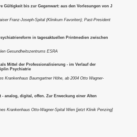
 Gültigkeit bis zur Gegenwart: aus den Vorlesungen von J
Kaiser Franz-Joseph-Spital (Klinikum Favoriten); Past-President
Psychiatriereform in tagesaktuellen Printmedien zwischen
zialen Gesundheitszentrums ESRA
ls Mittel der Professionalisierung - im Verlauf der
plin Psychiatrie
isches Krankenhaus Baumgartner Höhe, ab 2004 Otto Wagner-
- analog, digital, offen. Zur Erweckung einer Alten
sches Krankenhaus Otto-Wagner-Spital Wien [jetzt Klinik Penzing]