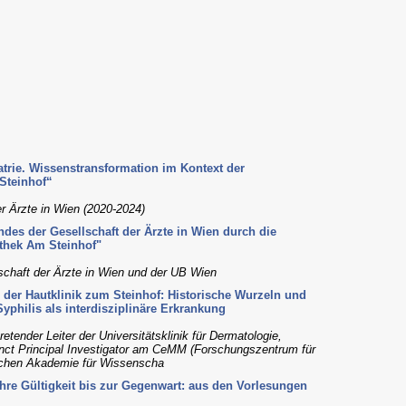
rie. Wissenstransformation im Kontext der
Steinhof“
er Ärzte in Wien (2020-2024)
des der Gesellschaft der Ärzte in Wien durch die
thek Am Steinhof"
lschaft der Ärzte in Wien und der UB Wien
 der Hautklinik zum Steinhof: Historische Wurzeln und
philis als interdisziplinäre Erkrankung
retender Leiter der Universitätsklinik für Dermatologie,
unct Principal Investigator am CeMM (Forschungszentrum für
ischen Akademie für Wissenscha
re Gültigkeit bis zur Gegenwart: aus den Vorlesungen