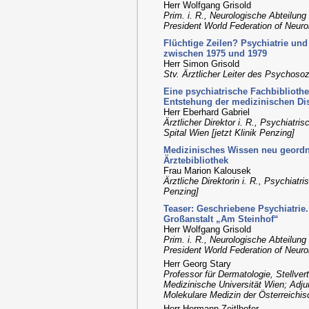
Herr Wolfgang Grisold
Prim. i. R., Neurologische Abteilung
President World Federation of Neuro
Flüchtige Zeilen? Psychiatrie und
zwischen 1975 und 1979
Herr Simon Grisold
Stv. Ärztlicher Leiter des Psycho
Eine psychiatrische Fachbibliothek
Entstehung der medizinischen Dis
Herr Eberhard Gabriel
Ärztlicher Direktor i. R., Psychiat
Spital Wien [jetzt Klinik Penzing]
Medizinisches Wissen neu geordnet
Ärztebibliothek
Frau Marion Kalousek
Ärztliche Direktorin i. R., Psychiat
Penzing]
Teaser: Geschriebene Psychiatrie
Großanstalt „Am Steinhof“
Herr Wolfgang Grisold
Prim. i. R., Neurologische Abteilung
President World Federation of Neuro
Herr Georg Stary
Professor für Dermatologie, Stellvert
Medizinische Universität Wien; Adj
Molekulare Medizin der Österreich
Herr Hermann Zeitlhofer