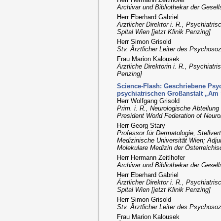
Archivar und Bibliothekar der Gesel
Herr Eberhard Gabriel
Ärztlicher Direktor i. R., Psychiat
Spital Wien [jetzt Klinik Penzing]
Herr Simon Grisold
Stv. Ärztlicher Leiter des Psycho
Frau Marion Kalousek
Ärztliche Direktorin i. R., Psychiat
Penzing]
Science-Flash: Geschriebene Psyc
psychiatrischen Großanstalt „Am 
Herr Wolfgang Grisold
Prim. i. R., Neurologische Abteilung
President World Federation of Neuro
Herr Georg Stary
Professor für Dermatologie, Stellvert
Medizinische Universität Wien; Adj
Molekulare Medizin der Österreich
Herr Hermann Zeitlhofer
Archivar und Bibliothekar der Gesel
Herr Eberhard Gabriel
Ärztlicher Direktor i. R., Psychiat
Spital Wien [jetzt Klinik Penzing]
Herr Simon Grisold
Stv. Ärztlicher Leiter des Psycho
Frau Marion Kalousek