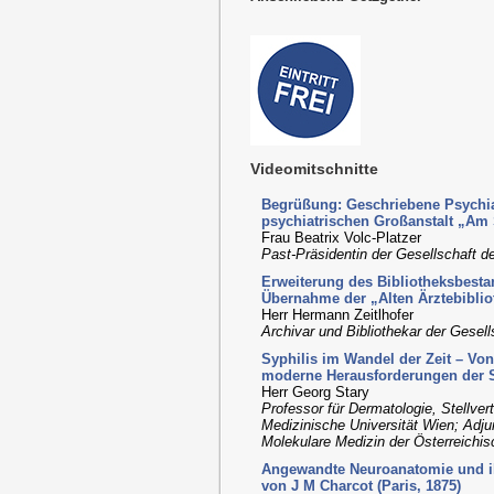
Videomitschnitte
Begrüßung: Geschriebene Psychiat
psychiatrischen Großanstalt „Am 
Frau Beatrix Volc-Platzer
Past-Präsidentin der Gesellschaft d
Erweiterung des Bibliotheksbestan
Übernahme der „Alten Ärztebiblio
Herr Hermann Zeitlhofer
Archivar und Bibliothekar der Gesel
Syphilis im Wandel der Zeit – Von
moderne Herausforderungen der Sy
Herr Georg Stary
Professor für Dermatologie, Stellvert
Medizinische Universität Wien; Adj
Molekulare Medizin der Österreich
Angewandte Neuroanatomie und ih
von J M Charcot (Paris, 1875)