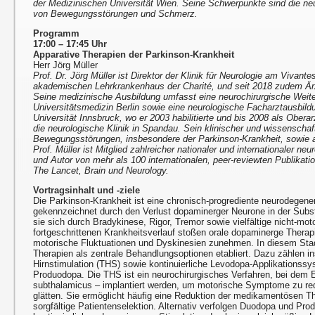
der Medizinischen Universität Wien. Seine Schwerpunkte sind die n
von Bewegungsstörungen und Schmerz.
Programm
17:00 – 17:45 Uhr
Apparative Therapien der Parkinson-Krankheit
Herr Jörg Müller
Prof. Dr. Jörg Müller ist Direktor der Klinik für Neurologie am Vivan
akademischen Lehrkrankenhaus der Charité, und seit 2018 zudem Ärz
Seine medizinische Ausbildung umfasst eine neurochirurgische Weite
Universitätsmedizin Berlin sowie eine neurologische Facharztausbil
Universität Innsbruck, wo er 2003 habilitierte und bis 2008 als Oberarz
die neurologische Klinik in Spandau. Sein klinischer und wissenschaf
Bewegungsstörungen, insbesondere der Parkinson-Krankheit, sowie a
Prof. Müller ist Mitglied zahlreicher nationaler und internationaler n
und Autor von mehr als 100 internationalen, peer-reviewten Publikati
The Lancet, Brain und Neurology.
Vortragsinhalt und -ziele
Die Parkinson-Krankheit ist eine chronisch-progrediente neurodegene
gekennzeichnet durch den Verlust dopaminerger Neurone in der Substa
sie sich durch Bradykinese, Rigor, Tremor sowie vielfältige nicht-m
fortgeschrittenen Krankheitsverlauf stoßen orale dopaminerge Therap
motorische Fluktuationen und Dyskinesien zunehmen. In diesem Sta
Therapien als zentrale Behandlungsoptionen etabliert. Dazu zählen i
Hirnstimulation (THS) sowie kontinuierliche Levodopa-Applikations
Produodopa. Die THS ist ein neurochirurgisches Verfahren, bei dem 
subthalamicus – implantiert werden, um motorische Symptome zu red
glätten. Sie ermöglicht häufig eine Reduktion der medikamentösen The
sorgfältige Patientenselektion. Alternativ verfolgen Duodopa und Pro