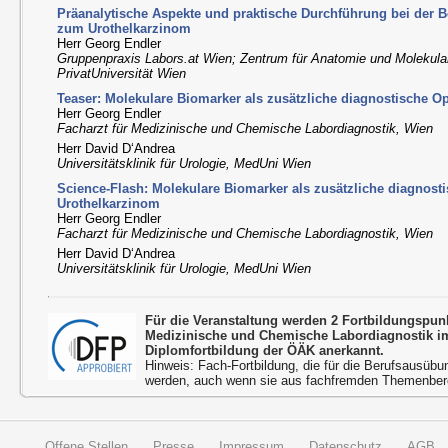
Präanalytische Aspekte und praktische Durchführung bei der
zum Urothelkarzinom
Herr Georg Endler
Gruppenpraxis Labors.at Wien; Zentrum für Anatomie und Molekul
PrivatUniversität Wien
Teaser: Molekulare Biomarker als zusätzliche diagnostische O
Herr Georg Endler
Facharzt für Medizinische und Chemische Labordiagnostik, Wien
Herr David D‘Andrea
Universitätsklinik für Urologie, MedUni Wien
Science-Flash: Molekulare Biomarker als zusätzliche diagnost
Urothelkarzinom
Herr Georg Endler
Facharzt für Medizinische und Chemische Labordiagnostik, Wien
Herr David D‘Andrea
Universitätsklinik für Urologie, MedUni Wien
Für die Veranstaltung werden 2 Fortbildungspu
Medizinische und Chemische Labordiagnostik 
Diplomfortbildung der ÖÄK anerkannt.
Hinweis: Fach-Fortbildung, die für die Berufsausübu
werden, auch wenn sie aus fachfremden Themenbere
Offene Stellen
Presse
Impressum
Datenschutz
AGB