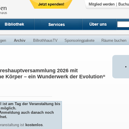
Mitglied werden
|
Buchu
ngen
Archiv
BillrothhausTV
Sponsoringpakete
Räume buchen
ahreshauptversammlung 2026 mit
che Körper – ein Wunderwerk der Evolution“
 ist am Tag der Veranstaltung bis
 möglich.
ie Anmeldung auch danach noch
fnet.
ranstaltung ist
kostenlos
.