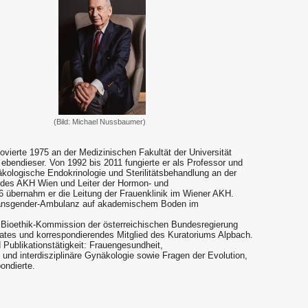
(Bild: Michael Nussbaumer)
vierte 1975 an der Medizinischen Fakultät der Universität
n ebendieser. Von 1992 bis 2011 fungierte er als Professor und
näkologische Endokrinologie und Sterilitätsbehandlung an der
de des AKH Wien und Leiter der Hormon- und
 übernahm er die Leitung der Frauenklinik im Wiener AKH.
Transgender-Ambulanz auf akademischem Boden im
r Bioethik-Kommission der österreichischen Bundesregierung
rates und korrespondierendes Mitglied des Kuratoriums Alpbach.
Publikationstätigkeit: Frauengesundheit,
und interdisziplinäre Gynäkologie sowie Fragen der Evolution,
ondierte.