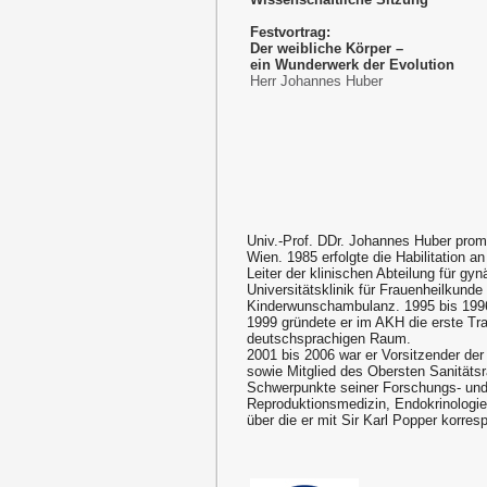
Festvortrag:
Der weibliche Körper –
ein Wunderwerk der Evolution
Herr Johannes Huber
Univ.-Prof. DDr. Johannes Huber promo
Wien. 1985 erfolgte die Habilitation a
Leiter der klinischen Abteilung für gy
Universitätsklinik für Frauenheilkun
Kinderwunschambulanz. 1995 bis 1996
1999 gründete er im AKH die erste 
deutschsprachigen Raum.
2001 bis 2006 war er Vorsitzender de
sowie Mitglied des Obersten Sanitäts
Schwerpunkte seiner Forschungs- und 
Reproduktionsmedizin, Endokrinologie 
über die er mit Sir Karl Popper korresp