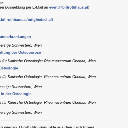
uro
frei (Anmeldung per E-Mail an
event@billrothhaus.at
)
billrothhaus.at/mitgliedschaft
runderkrankungen
herzige Schwestern, Wien
ndlung der Osteoporose
hl für Klinische Osteologie; Rheumazentrum Oberlaa, Wien
Osteologie
hl für Klinische Osteologie; Rheumazentrum Oberlaa, Wien
herzige Schwestern, Wien
 in der Osteologie
hl für Klinische Osteologie; Rheumazentrum Oberlaa, Wien
herzige Schwestern, Wien
ung werden 3 Fortbildungspunkte aus dem Fach Innere