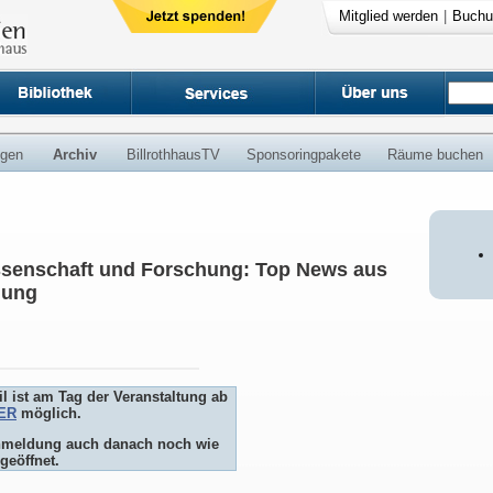
Mitglied werden
|
Buchu
ngen
Archiv
BillrothhausTV
Sponsoringpakete
Räume buchen
issenschaft und Forschung: Top News aus
hung
l ist am Tag der Veranstaltung ab
ER
möglich.
 Anmeldung auch danach noch wie
geöffnet.