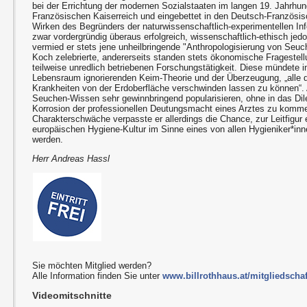
bei der Errichtung der modernen Sozialstaaten im langen 19. Jahrhu
Französischen Kaiserreich und eingebettet in den Deutsch-Französi
Wirken des Begründers der naturwissenschaftlich-experimentellen In
zwar vordergründig überaus erfolgreich, wissenschaftlich-ethisch jed
vermied er stets jene unheilbringende "Anthropologisierung von Seuch
Koch zelebrierte, andererseits standen stets ökonomische Fragestell
teilweise unredlich betriebenen Forschungstätigkeit. Diese mündete i
Lebensraum ignorierenden Keim-Theorie und der Überzeugung, „alle 
Krankheiten von der Erdoberfläche verschwinden lassen zu können“.
Seuchen-Wissen sehr gewinnbringend popularisieren, ohne in das D
Korrosion der professionellen Deutungsmacht eines Arztes zu komm
Charakterschwäche verpasste er allerdings die Chance, zur Leitfigur e
europäischen Hygiene-Kultur im Sinne eines von allen Hygieniker*i
werden.
Herr Andreas Hassl
Sie möchten Mitglied werden?
Alle Information finden Sie unter
www.billrothhaus.at/mitgliedschaf
Videomitschnitte