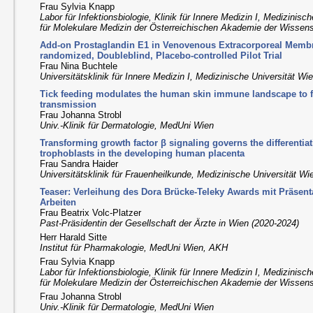
Frau Sylvia Knapp
Labor für Infektionsbiologie, Klinik für Innere Medizin I, Medizinis
für Molekulare Medizin der Österreichischen Akademie der Wissen
Add-on Prostaglandin E1 in Venovenous Extracorporeal Memb
randomized, Doubleblind, Placebo-controlled Pilot Trial
Frau Nina Buchtele
Universitätsklinik für Innere Medizin I, Medizinische Universität Wi
Tick feeding modulates the human skin immune landscape to fa
transmission
Frau Johanna Strobl
Univ.-Klinik für Dermatologie, MedUni Wien
Transforming growth factor β signaling governs the differentia
trophoblasts in the developing human placenta
Frau Sandra Haider
Universitätsklinik für Frauenheilkunde, Medizinische Universität Wi
Teaser: Verleihung des Dora Brücke-Teleky Awards mit Präsent
Arbeiten
Frau Beatrix Volc-Platzer
Past-Präsidentin der Gesellschaft der Ärzte in Wien (2020-2024)
Herr Harald Sitte
Institut für Pharmakologie, MedUni Wien, AKH
Frau Sylvia Knapp
Labor für Infektionsbiologie, Klinik für Innere Medizin I, Medizinis
für Molekulare Medizin der Österreichischen Akademie der Wissen
Frau Johanna Strobl
Univ.-Klinik für Dermatologie, MedUni Wien