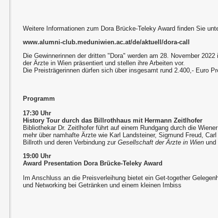
Weitere Informationen zum Dora Brücke-Teleky Award finden Sie unte
www.alumni-club.meduniwien.ac.at/de/aktuell/dora-call
Die Gewinnerinnen der dritten "Dora" werden am 28. November 2022 i
der Ärzte in Wien präsentiert und stellen ihre Arbeiten vor.
Die Preisträgerinnen dürfen sich über insgesamt rund 2.400,- Euro Pr
Programm
17:30 Uhr
History Tour durch das Billrothhaus mit Hermann Zeitlhofer
Bibliothekar Dr. Zeitlhofer führt auf einem Rundgang durch die Wiene
mehr über namhafte Ärzte wie Karl Landsteiner, Sigmund Freud, Car
Billroth und deren Verbindung zur
Gesellschaft der Ärzte in Wien
und 
19:00 Uhr
Award Presentation Dora Brücke-Teleky Award
Im Anschluss an die Preisverleihung bietet ein Get-together Gelegen
und Networking bei Getränken und einem kleinen Imbiss