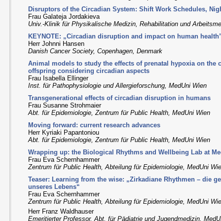
Disruptors of the Circadian System: Shift Work Schedules, Nig
Frau Galateja Jordakieva
Univ.-Klinik für Physikalische Medizin, Rehabilitation und Arbeits
KEYNOTE: „Circadian disruption and impact on human health
Herr Johnni Hansen
Danish Cancer Society, Copenhagen, Denmark
Animal models to study the effects of prenatal hypoxia on the 
offspring considering circadian aspects
Frau Isabella Ellinger
Inst. für Pathophysiologie und Allergieforschung, MedUni Wien
Transgenerational effects of circadian disruption in humans
Frau Susanne Strohmaier
Abt. für Epidemiologie, Zentrum für Public Health, MedUni Wien
Moving forward: current research advances
Herr Kyriaki Papantoniou
Abt. für Epidemiologie, Zentrum für Public Health, MedUni Wien
Wrapping up: the Biological Rhythms and Wellbeing Lab at M
Frau Eva Schernhammer
Zentrum für Public Health, Abteilung für Epidemiologie, MedUni Wi
Teaser: Learning from the wise: „Zirkadiane Rhythmen – die 
unseres Lebens“
Frau Eva Schernhammer
Zentrum für Public Health, Abteilung für Epidemiologie, MedUni Wi
Herr Franz Waldhauser
Emeritierter Professor, Abt. für Pädiatrie und Jugendmedizin, Med