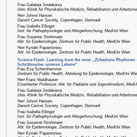
Frau Galateja Jordakieva
Univ.-Klinik für Physikalische Medizin, Rehabilitation und Arbeits
Herr Johnni Hansen
Danish Cancer Society, Copenhagen, Denmark
Frau Isabella Ellinger
Inst. für Pathophysiologie und Allergieforschung, MedUni Wien
Frau Susanne Strohmaier
Abt. für Epidemiologie, Zentrum für Public Health, MedUni Wien
Herr Kyriaki Papantoniou
Abt. für Epidemiologie, Zentrum für Public Health, MedUni Wien
Science-Flash: Learning from the wise: „Zirkadiane Rhythmen
Schrittmacher unseres Lebens“
Frau Eva Schernhammer
Zentrum für Public Health, Abteilung für Epidemiologie, MedUni Wi
Herr Franz Waldhauser
Emeritierter Professor, Abt. für Pädiatrie und Jugendmedizin, Med
Frau Galateja Jordakieva
Univ.-Klinik für Physikalische Medizin, Rehabilitation und Arbeits
Herr Johnni Hansen
Danish Cancer Society, Copenhagen, Denmark
Frau Isabella Ellinger
Inst. für Pathophysiologie und Allergieforschung, MedUni Wien
Frau Susanne Strohmaier
Abt. für Epidemiologie, Zentrum für Public Health, MedUni Wien
Herr Kyriaki Papantoniou