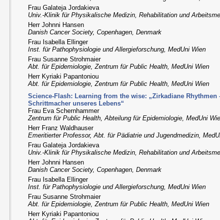
Frau Galateja Jordakieva
Univ.-Klinik für Physikalische Medizin, Rehabilitation und Arbeits
Herr Johnni Hansen
Danish Cancer Society, Copenhagen, Denmark
Frau Isabella Ellinger
Inst. für Pathophysiologie und Allergieforschung, MedUni Wien
Frau Susanne Strohmaier
Abt. für Epidemiologie, Zentrum für Public Health, MedUni Wien
Herr Kyriaki Papantoniou
Abt. für Epidemiologie, Zentrum für Public Health, MedUni Wien
Science-Flash: Learning from the wise: „Zirkadiane Rhythmen
Schrittmacher unseres Lebens“
Frau Eva Schernhammer
Zentrum für Public Health, Abteilung für Epidemiologie, MedUni Wi
Herr Franz Waldhauser
Emeritierter Professor, Abt. für Pädiatrie und Jugendmedizin, Med
Frau Galateja Jordakieva
Univ.-Klinik für Physikalische Medizin, Rehabilitation und Arbeits
Herr Johnni Hansen
Danish Cancer Society, Copenhagen, Denmark
Frau Isabella Ellinger
Inst. für Pathophysiologie und Allergieforschung, MedUni Wien
Frau Susanne Strohmaier
Abt. für Epidemiologie, Zentrum für Public Health, MedUni Wien
Herr Kyriaki Papantoniou