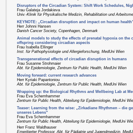
Disruptors of the Circadian System: Shift Work Schedules, Nig
Frau Galateja Jordakieva
Univ.-Klinik für Physikalische Medizin, Rehabilitation und Arbeits
KEYNOTE: „Circadian disruption and impact on human health
Herr Johnni Hansen
Danish Cancer Society, Copenhagen, Denmark
Animal models to study the effects of prenatal hypoxia on the 
offspring considering circadian aspects
Frau Isabella Ellinger
Inst. für Pathophysiologie und Allergieforschung, MedUni Wien
Transgenerational effects of circadian disruption in humans
Frau Susanne Strohmaier
Abt. für Epidemiologie, Zentrum für Public Health, MedUni Wien
Moving forward: current research advances
Herr Kyriaki Papantoniou
Abt. für Epidemiologie, Zentrum für Public Health, MedUni Wien
Wrapping up: the Biological Rhythms and Wellbeing Lab at M
Frau Eva Schernhammer
Zentrum für Public Health, Abteilung für Epidemiologie, MedUni Wi
Teaser: Learning from the wise: „Zirkadiane Rhythmen – die 
unseres Lebens“
Frau Eva Schernhammer
Zentrum für Public Health, Abteilung für Epidemiologie, MedUni Wi
Herr Franz Waldhauser
Emeritierter Professor, Abt. für Pädiatrie und Jugendmedizin, Med