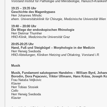
Vorstand Institut für Pathologie und Mikrobiologie, Hanusch-Kranke
19:15
–
19:35 Uhr
Geschichte des Magenbypass
Herr Johannes Miholic
ehem. Universitätsklinik für Chirurgie, Medizinische Universität Wien
19:40
–
20:00 Uhr
Die Wiege der endoskopischen Rhinologie
Herr Dietmar Thurnher
HNO-Klinik, Medizinische Universität Graz
20:05-20:25 Uhr
Hand, Fuß und Steigbügel – Morphologie in der Medizin
Herr Herwig Swoboda
HNO-Abteilungen, Kliniken Hietzing und Ottakring, Vorstand i.R.
Musik
Musik, Fundament salutogenen Handelns – William Byrd, Johan
Borodin, Dora Pejacevic, Viktor Ullmann, Hans Krása, Joseph 
Frau Nataša Veljkovic
Klavier
Herr Tobias Stosiek
Cello
Herr Herwig Swoboda
Klavier