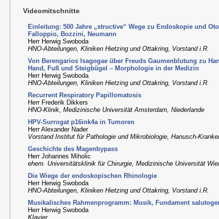
Videomitschnitte
Einleitung: 500 Jahre „structive“ Wege zu Endoskopie und Oto
Falloppio, Bozzini, Neumann
Herr Herwig Swoboda
HNO-Abteilungen, Kliniken Hietzing und Ottakring, Vorstand i.R.
Von Berengarios Isagogae über Freuds Gaumenblutung zu Ha
Hand, Fuß und Steigbügel – Morphologie in der Medizin
Herr Herwig Swoboda
HNO-Abteilungen, Kliniken Hietzing und Ottakring, Vorstand i.R.
Recurrent Respiratory Papillomatosis
Herr Frederik Dikkers
HNO-Klinik, Medizinische Universität Amsterdam, Niederlande
HPV-Surrogat p16ink4a in Tumoren
Herr Alexander Nader
Vorstand Institut für Pathologie und Mikrobiologie, Hanusch-Krank
Geschichte des Magenbypass
Herr Johannes Miholic
ehem. Universitätsklinik für Chirurgie, Medizinische Universität Wie
Die Wiege der endoskopischen Rhinologie
Herr Herwig Swoboda
HNO-Abteilungen, Kliniken Hietzing und Ottakring, Vorstand i.R.
Musikalisches Rahmenprogramm: Musik, Fundament salutoge
Herr Herwig Swoboda
Klavier