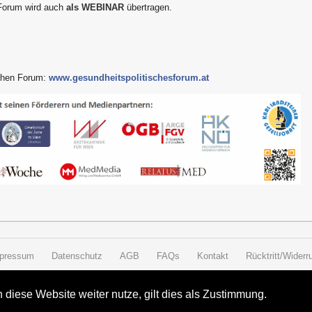
Forum wird auch
als WEBINAR
übertragen.
schen Forum:
www.gesundheitspolitischesforum.at
pressum
Datenschutz
AGB
FAQs
Kontakt
Rücktritt/Widerru
diese Website weiter nutze, gilt dies als Zustimmung.