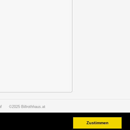
f
©2025 Billrothhaus.at
Zustimmen