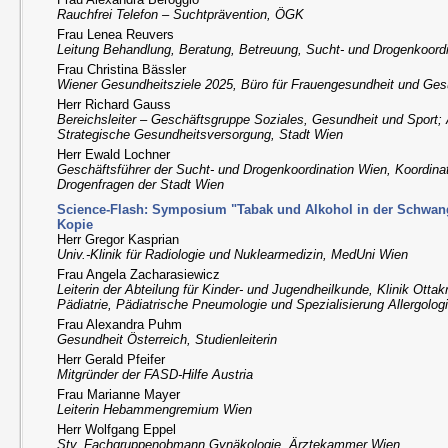
Rauchfrei Telefon – Suchtprävention, ÖGK
Frau Lenea Reuvers
Leitung Behandlung, Beratung, Betreuung, Sucht- und Drogenkoord
Frau Christina Bässler
Wiener Gesundheitsziele 2025, Büro für Frauengesundheit und Ges
Herr Richard Gauss
Bereichsleiter – Geschäftsgruppe Soziales, Gesundheit und Sport; 
Strategische Gesundheitsversorgung, Stadt Wien
Herr Ewald Lochner
Geschäftsführer der Sucht- und Drogenkoordination Wien, Koordinat
Drogenfragen der Stadt Wien
Science-Flash: Symposium "Tabak und Alkohol in der Schwanger
Kopie
Herr Gregor Kasprian
Univ.-Klinik für Radiologie und Nuklearmedizin, MedUni Wien
Frau Angela Zacharasiewicz
Leiterin der Abteilung für Kinder- und Jugendheilkunde, Klinik Ottak
Pädiatrie, Pädiatrische Pneumologie und Spezialisierung Allergolog
Frau Alexandra Puhm
Gesundheit Österreich, Studienleiterin
Herr Gerald Pfeifer
Mitgründer der FASD-Hilfe Austria
Frau Marianne Mayer
Leiterin Hebammengremium Wien
Herr Wolfgang Eppel
Stv. Fachgruppenobmann Gynäkologie, Ärztekammer Wien