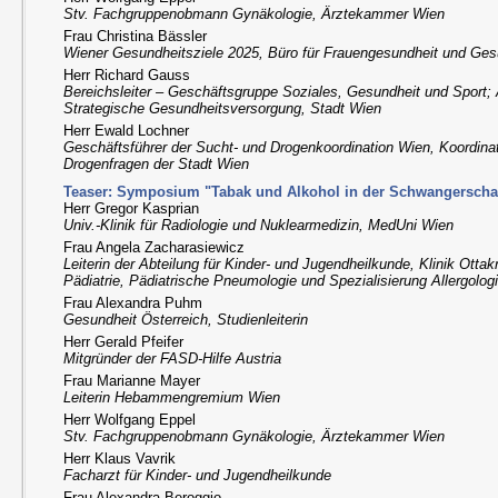
Stv. Fachgruppenobmann Gynäkologie, Ärztekammer Wien
Frau Christina Bässler
Wiener Gesundheitsziele 2025, Büro für Frauengesundheit und Ges
Herr Richard Gauss
Bereichsleiter – Geschäftsgruppe Soziales, Gesundheit und Sport; 
Strategische Gesundheitsversorgung, Stadt Wien
Herr Ewald Lochner
Geschäftsführer der Sucht- und Drogenkoordination Wien, Koordinat
Drogenfragen der Stadt Wien
Teaser: Symposium "Tabak und Alkohol in der Schwangerschaft
Herr Gregor Kasprian
Univ.-Klinik für Radiologie und Nuklearmedizin, MedUni Wien
Frau Angela Zacharasiewicz
Leiterin der Abteilung für Kinder- und Jugendheilkunde, Klinik Ottak
Pädiatrie, Pädiatrische Pneumologie und Spezialisierung Allergolog
Frau Alexandra Puhm
Gesundheit Österreich, Studienleiterin
Herr Gerald Pfeifer
Mitgründer der FASD-Hilfe Austria
Frau Marianne Mayer
Leiterin Hebammengremium Wien
Herr Wolfgang Eppel
Stv. Fachgruppenobmann Gynäkologie, Ärztekammer Wien
Herr Klaus Vavrik
Facharzt für Kinder- und Jugendheilkunde
Frau Alexandra Beroggio