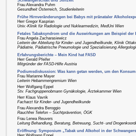
Schwangerschaft und Stillzeit“
Frau Alexandra Puhm
Gesundheit Österreich, Studienleiterin
Frühe Hirnveränderungen bei Babys mit pränataler Alkoholexp
Herr Gregor Kasprian
Univ.-Klinik für Radiologie und Nuklearmedizin, MedUni Wien
Fetales Tabaksyndrom und die Auswirkungen am Beispiel der
Frau Angela Zacharasiewicz
Leiterin der Abteilung für Kinder- und Jugendheilkunde, Klinik Ottak
Pädiatrie, Pädiatrische Pneumologie und Spezialisierung Allergolog
Erfahrungsberichte – Mein Kind hat FASD
Herr Gerald Pfeifer
Mitgründer der FASD-Hilfe Austria
Podiumsdiskussion: Was kann getan werden, um den Konsum
Frau Marianne Mayer
Leiterin Hebammengremium Wien
Herr Wolfgang Eppel
Stv. Fachgruppenobmann Gynäkologie, Ärztekammer Wien
Herr Klaus Vavrik
Facharzt für Kinder- und Jugendheilkunde
Frau Alexandra Beroggio
Rauchfrei Telefon – Suchtprävention, ÖGK
Frau Lenea Reuvers
Leitung Behandlung, Beratung, Betreuung, Sucht- und Drogenkoord
Eröffnung: Symposium „Tabak und Alkohol in der Schwangersch
Herr Wolfgang Eppel