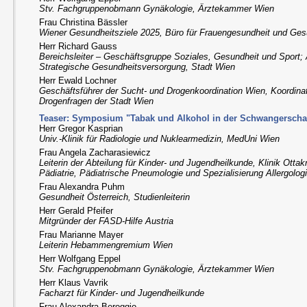
Stv. Fachgruppenobmann Gynäkologie, Ärztekammer Wien
Frau Christina Bässler
Wiener Gesundheitsziele 2025, Büro für Frauengesundheit und Ges
Herr Richard Gauss
Bereichsleiter – Geschäftsgruppe Soziales, Gesundheit und Sport; 
Strategische Gesundheitsversorgung, Stadt Wien
Herr Ewald Lochner
Geschäftsführer der Sucht- und Drogenkoordination Wien, Koordinat
Drogenfragen der Stadt Wien
Teaser: Symposium "Tabak und Alkohol in der Schwangerschaft
Herr Gregor Kasprian
Univ.-Klinik für Radiologie und Nuklearmedizin, MedUni Wien
Frau Angela Zacharasiewicz
Leiterin der Abteilung für Kinder- und Jugendheilkunde, Klinik Ottak
Pädiatrie, Pädiatrische Pneumologie und Spezialisierung Allergolog
Frau Alexandra Puhm
Gesundheit Österreich, Studienleiterin
Herr Gerald Pfeifer
Mitgründer der FASD-Hilfe Austria
Frau Marianne Mayer
Leiterin Hebammengremium Wien
Herr Wolfgang Eppel
Stv. Fachgruppenobmann Gynäkologie, Ärztekammer Wien
Herr Klaus Vavrik
Facharzt für Kinder- und Jugendheilkunde
Frau Alexandra Beroggio