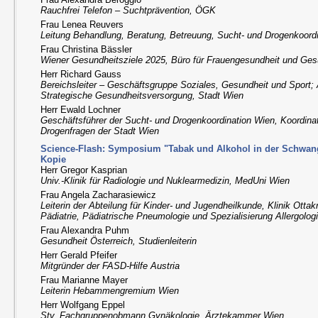
Rauchfrei Telefon – Suchtprävention, ÖGK
Frau Lenea Reuvers
Leitung Behandlung, Beratung, Betreuung, Sucht- und Drogenkoord
Frau Christina Bässler
Wiener Gesundheitsziele 2025, Büro für Frauengesundheit und Ges
Herr Richard Gauss
Bereichsleiter – Geschäftsgruppe Soziales, Gesundheit und Sport; 
Strategische Gesundheitsversorgung, Stadt Wien
Herr Ewald Lochner
Geschäftsführer der Sucht- und Drogenkoordination Wien, Koordinat
Drogenfragen der Stadt Wien
Science-Flash: Symposium "Tabak und Alkohol in der Schwanger
Kopie
Herr Gregor Kasprian
Univ.-Klinik für Radiologie und Nuklearmedizin, MedUni Wien
Frau Angela Zacharasiewicz
Leiterin der Abteilung für Kinder- und Jugendheilkunde, Klinik Ottak
Pädiatrie, Pädiatrische Pneumologie und Spezialisierung Allergolog
Frau Alexandra Puhm
Gesundheit Österreich, Studienleiterin
Herr Gerald Pfeifer
Mitgründer der FASD-Hilfe Austria
Frau Marianne Mayer
Leiterin Hebammengremium Wien
Herr Wolfgang Eppel
Stv. Fachgruppenobmann Gynäkologie, Ärztekammer Wien