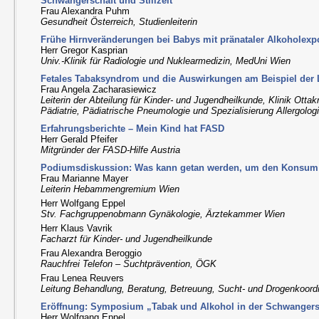
Schwangerschaft und Stillzeit“
Frau Alexandra Puhm
Gesundheit Österreich, Studienleiterin
Frühe Hirnveränderungen bei Babys mit pränataler Alkoholexp
Herr Gregor Kasprian
Univ.-Klinik für Radiologie und Nuklearmedizin, MedUni Wien
Fetales Tabaksyndrom und die Auswirkungen am Beispiel der
Frau Angela Zacharasiewicz
Leiterin der Abteilung für Kinder- und Jugendheilkunde, Klinik Ottak
Pädiatrie, Pädiatrische Pneumologie und Spezialisierung Allergolog
Erfahrungsberichte – Mein Kind hat FASD
Herr Gerald Pfeifer
Mitgründer der FASD-Hilfe Austria
Podiumsdiskussion: Was kann getan werden, um den Konsum
Frau Marianne Mayer
Leiterin Hebammengremium Wien
Herr Wolfgang Eppel
Stv. Fachgruppenobmann Gynäkologie, Ärztekammer Wien
Herr Klaus Vavrik
Facharzt für Kinder- und Jugendheilkunde
Frau Alexandra Beroggio
Rauchfrei Telefon – Suchtprävention, ÖGK
Frau Lenea Reuvers
Leitung Behandlung, Beratung, Betreuung, Sucht- und Drogenkoord
Eröffnung: Symposium „Tabak und Alkohol in der Schwangersch
Herr Wolfgang Eppel