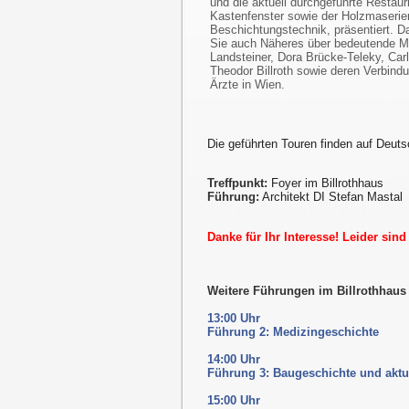
und die aktuell durchgeführte Restaur
Kastenfenster sowie der Holzmaserier
Beschichtungstechnik, präsentiert. D
Sie auch Näheres über bedeutende Me
Landsteiner, Dora Brücke-Teleky, Car
Theodor Billroth sowie deren Verbindu
Ärzte in Wien.
Die geführten Touren finden auf Deuts
Treffpunkt:
Foyer im Billrothhaus
Führung:
Architekt DI Stefan Mastal
Danke für Ihr Interesse! Leider sin
Weitere Führungen im Billrothhau
13:00 Uhr
Führung 2: Medizingeschichte
14:00 Uhr
Führung 3: Baugeschichte und aktu
15:00 Uhr