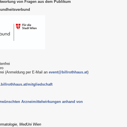
ntwortung von Fragen aus dem Publikum
sundheitsverbund
enfrei
uro
frei (Anmeldung per E-Mail an
event@billrothhaus.at
)
billrothhaus.at/mitgliedschaft
rwünschten Arzneimittelwirkungen anhand von
Dermatologie, MedUni Wien