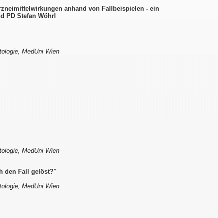
eimittelwirkungen anhand von Fallbeispielen - ein
nd PD Stefan Wöhrl
atologie, MedUni Wien
atologie, MedUni Wien
h den Fall gelöst?"
atologie, MedUni Wien