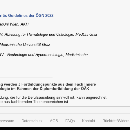
itis-Guidelines der ÖGN 2022
 MedUni Wien, AKH
in V, Abteilung für Hämatologie und Onkologie, MedUni Graz
 Medizinische Universität Graz
n IV - Nephrologie und Hypertensiologie, Medizinische
ung werden 3 Fortbildungspunkte aus dem Fach Innere
logie im Rahmen der Diplomfortbildung der ÖÄK
dung, die für die Berufsausübung sinnvoll ist, kann angerechnet
ie aus fachfremden Themenbereichen ist.
pressum
Datenschutz
AGB
FAQs
Kontakt
Rücktritt/Widerru