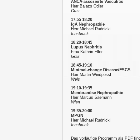
ANCA-assozierte Vasculitis
Herr Balazs Odler
Graz
17:55-18:20
IgA Nephropathie
Herr Michael Rudnicki
Innsbruck
18:20-18:45
Lupus Nephritis
Frau Kathrin Eller
Graz
18:45-19:10
Minimal-change Disease/FSGS
Herr Martin Windpessl
Wels
19:10-19:35
Membranöse Nephropathie
Herr Marcus Säemann
Wien
19:35-20:00
MPGN
Herr Michael Rudnicki
Innsbruck
Das vorläufige Programm als PDF fin