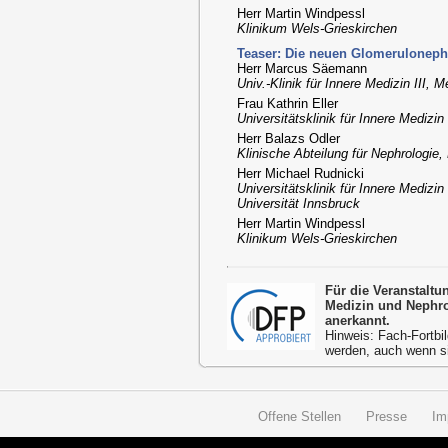
Herr Martin Windpessl
Klinikum Wels-Grieskirchen
Teaser: Die neuen Glomerulonephr
Herr Marcus Säemann
Univ.-Klinik für Innere Medizin III,
Frau Kathrin Eller
Universitätsklinik für Innere Mediz
Herr Balazs Odler
Klinische Abteilung für Nephrologie,
Herr Michael Rudnicki
Universitätsklinik für Innere Medizi
Universität Innsbruck
Herr Martin Windpessl
Klinikum Wels-Grieskirchen
Für die Veranstalt
Medizin und Nephro
anerkannt.
Hinweis: Fach-Fortbil
werden, auch wenn s
Offene Stellen
Presse
Im