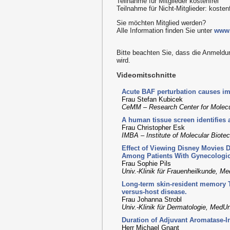
Teilnahme für Mitglieder kostenfrei
Teilnahme für Nicht-Mitglieder: kostenf
Sie möchten Mitglied werden?
Alle Information finden Sie unter
www.
Bitte beachten Sie, dass die Anmeld
wird.
Videomitschnitte
Acute BAF perturbation causes im
Frau Stefan Kubicek
CeMM – Research Center for Molecu
A human tissue screen identifies a
Frau Christopher Esk
IMBA – Institute of Molecular Biot
Effect of Viewing Disney Movies 
Among Patients With Gynecologic 
Frau Sophie Pils
Univ.-Klinik für Frauenheilkunde, M
Long-term skin-resident memory T c
versus-host disease.
Frau Johanna Strobl
Univ.-Klinik für Dermatologie, MedU
Duration of Adjuvant Aromatase-I
Herr Michael Gnant