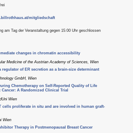
rei
billrothhaus.at/mitgliedschaft
ung am Tag der Veranstaltung gegen 15:00 Uhr geschlossen
mediate changes in chromatin accessibility
lar Medicine of the Austrian Academy of Sciences, Wien
 regulator of ER secretion as a brain-size determinant
echnology GmbH, Wien
During Chemotherapy on Self-Reported Quality of Life
Cancer: A Randomized Clinical Trial
edUni Wien
ells proliferate in situ and are involved in human graft-
ni Wien
nhibitor Therapy in Postmenopausal Breast Cancer