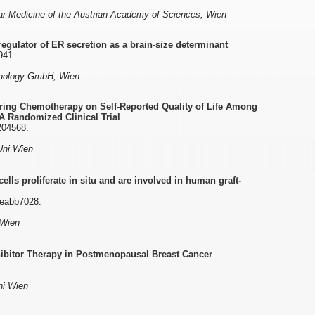
r Medicine of the Austrian Academy of Sciences, Wien
regulator of ER secretion as a brain-size determinant
941.
chnology GmbH, Wien
uring Chemotherapy on Self-Reported Quality of Life Among
A Randomized Clinical Trial
204568.
Uni Wien
lls proliferate in situ and are involved in human graft-
:eabb7028.
 Wien
hibitor Therapy in Postmenopausal Breast Cancer
ni Wien