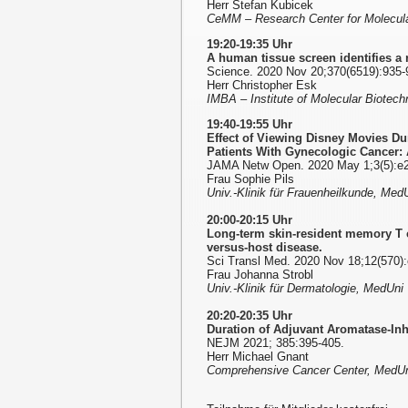
Herr Stefan Kubicek
CeMM – Research Center for Molecula
19:20-19:35 Uhr
A human tissue screen identifies a 
Science. 2020 Nov 20;370(6519):935-
Herr Christopher Esk
IMBA – Institute of Molecular Biote
19:40-19:55 Uhr
Effect of Viewing Disney Movies D
Patients With Gynecologic Cancer: 
JAMA Netw Open. 2020 May 1;3(5):e
Frau Sophie Pils
Univ.-Klinik für Frauenheilkunde, Med
20:00-20:15 Uhr
Long-term skin-resident memory T ce
versus-host disease.
Sci Transl Med. 2020 Nov 18;12(570)
Frau Johanna Strobl
Univ.-Klinik für Dermatologie, MedUni
20:20-20:35 Uhr
Duration of Adjuvant Aromatase-In
NEJM 2021; 385:395-405.
Herr Michael Gnant
Comprehensive Cancer Center, MedU