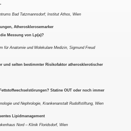
"
ntrums Bad Tatzmannsdorf; Institut Athos, Wien
örungen, Atherosklerosemarker
 die Messung von Lp(a)?
um für Anatomie und Molekulare Medizin, Sigmund Freud
er und selten bestimmter Risikofaktor atherosklerotischer
 Fettstoffwechselstörungen? Statine OUT oder noch immer
inologie und Nephrologie, Krankenanstalt Rudolfstiftung, Wien
quentes Lipidmanagement
nkenhaus Nord – Klinik Floridsdorf, Wien