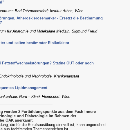
el"
zentrums Bad Tatzmannsdorf; Institut Athos, Wien
törungen, Atherosklerosemarker - Ersetzt die Bestimmung
)?
rum für Anatomie und Molekulare Medizin, Sigmund Freud
zter und selten bestimmter Risikofaktor
i Fettstoffwechselstörungen? Statine OUT oder noch
 Endokrinologie und Nephrologie, Krankenanstalt
equentes Lipidmanagement
rankenhaus Nord – Klinik Floridsdorf, Wien
ung werden 2 Fortbildungspunkte aus dem Fach Innere
inologie und Diabetologie im Rahmen der
der ÖÄK anerkannt.
dung, die für die Berufsausübung sinnvoll ist, kann angerechnet
ie aus fachfremden Themenbereichen ist.