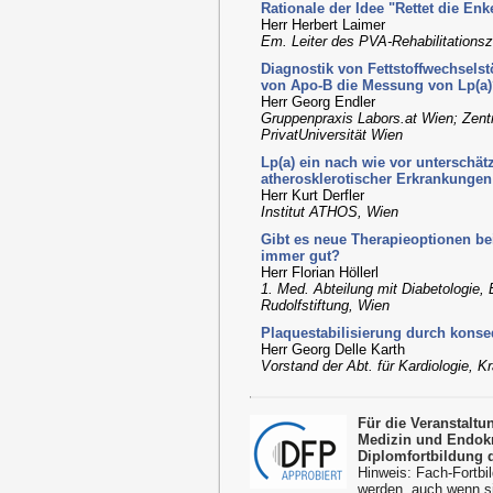
Rationale der Idee "Rettet die Enk
Herr Herbert Laimer
Em. Leiter des PVA-Rehabilitations
Diagnostik von Fettstoffwechsels
von Apo-B die Messung von Lp(a
Herr Georg Endler
Gruppenpraxis Labors.at Wien; Zent
PrivatUniversität Wien
Lp(a) ein nach wie vor unterschät
atherosklerotischer Erkrankungen
Herr Kurt Derfler
Institut ATHOS, Wien
Gibt es neue Therapieoptionen be
immer gut?
Herr Florian Höllerl
1. Med. Abteilung mit Diabetologie,
Rudolfstiftung, Wien
Plaquestabilisierung durch kons
Herr Georg Delle Karth
Vorstand der Abt. für Kardiologie, K
Für die Veranstalt
Medizin und Endokr
Diplomfortbildung 
Hinweis: Fach-Fortbil
werden, auch wenn s