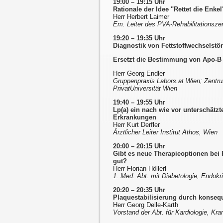
19:00 – 19:15 Uhr
Rationale der Idee "Rettet die Enkel
Herr Herbert Laimer
Em. Leiter des PVA-Rehabilitationsze
19:20 – 19:35 Uhr
Diagnostik von Fettstoffwechselst
Ersetzt die Bestimmung von Apo-B
Herr Georg Endler
Gruppenpraxis Labors.at Wien; Zentr
PrivatUniversität Wien
19:40 – 19:55 Uhr
Lp(a) ein nach wie vor unterschätzt
Erkrankungen
Herr Kurt Derfler
Ärztlicher Leiter Institut Athos, Wien
20:00 – 20:15 Uhr
Gibt es neue Therapieoptionen bei
gut?
Herr Florian Höllerl
1. Med. Abt. mit Diabetologie, Endokr
20:20 – 20:35 Uhr
Plaquestabilisierung durch konse
Herr Georg Delle-Karth
Vorstand der Abt. für Kardiologie, Kra