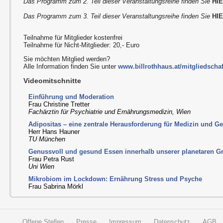
Das Programm zum 2. Teil dieser Veranstaltungsreihe finden Sie
HI
Das Programm zum 3. Teil dieser Veranstaltungsreihe finden Sie
HI
Teilnahme für Mitglieder kostenfrei
Teilnahme für Nicht-Mitglieder: 20,- Euro
Sie möchten Mitglied werden?
Alle Information finden Sie unter
www.billrothhaus.at/mitgliedschaf
Videomitschnitte
Einführung und Moderation
Frau Christine Tretter
Fachärztin für Psychiatrie und Ernährungsmedizin, Wien
Adipositas – eine zentrale Herausforderung für Medizin und Ge
Herr Hans Hauner
TU München
Genussvoll und gesund Essen innerhalb unserer planetaren G
Frau Petra Rust
Uni Wien
Mikrobiom im Lockdown: Ernährung Stress und Psyche
Frau Sabrina Mörkl
Offene Stellen
Presse
Impressum
Datenschutz
AGB