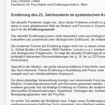
Frau Christine Tretter
Fachärztin für Psychiatrie und Ernährungsmedizin, Wien
Ernährung des 21. Jahrhunderts im systemischen K
Die aktuelle Pandemie zeigte uns, dass lokale Probleme schnell zu 
daher in einer globalisierten Welt ein Denken und Forschen in Zusam
auch für die
Ernährungswende
.
Das aktuelle Ernährungssystem steht wesentlich unter psychologische
kulturellen und zunehmend unter ökologischen Einflüssen, die mitb
Die modernen Formen der Ernährung tragen nicht nur zu neuen schw
(s. Global Burden of Disease, WHO Nutrition, Lancet u.v.a.), sondern
und ökologischen Folgekosten. So trägt der aktuelle Ernährungsstil
hinlänglich bekannten Klimaveränderungen bei (z. B. bis zu 23 Proz
Emissionen).
Speziell in der Medizin, die große wissenschaftliche Fortschritte vorw
das hoch relevante Thema Ernährung in Ausbildung und Praxis stark 
mangelt auch am interdisziplinären Austausch.
Für diese dreiteilige Veranstaltung konnten nun renommierte Forsch
Medizin, Ernährungswissenschaft und Ökonomie gewonnen werden. Zie
moderne gesunde und nachhaltige Ernährung im Kontext der modernen
darzustellen (Krebserkrankungen, Hypertonie, Störungen des Stoffwe
Bewegungsapparates oder der Psyche).
Im ersten Teil werden die Richtlinien bzw. Folgen eines Ernährungsv
ernährungswissenschaftlicher Sicht präsentiert. Anschließend werden