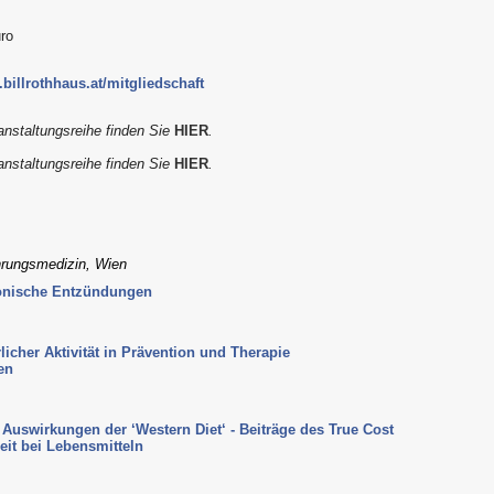
uro
billrothhaus.at/mitgliedschaft
nstaltungsreihe finden Sie
HIER
.
nstaltungsreihe finden Sie
HIER
.
ährungsmedizin, Wien
onische Entzündungen
icher Aktivität in Prävention und Therapie
en
Auswirkungen der ‘Western Diet‘ - Beiträge des True Cost
it bei Lebensmitteln