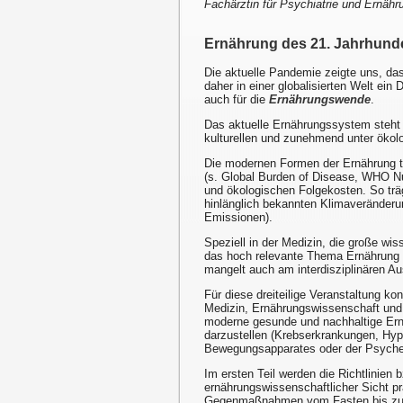
Fachärztin für Psychiatrie und Ernäh
Ernährung des 21. Jahrhund
Die aktuelle Pandemie zeigte uns, da
daher in einer globalisierten Welt ei
auch für die
Ernährungswende
.
Das aktuelle Ernährungssystem steht w
kulturellen und zunehmend unter ökol
Die modernen Formen der Ernährung t
(s. Global Burden of Disease, WHO Nut
und ökologischen Folgekosten. So trä
hinlänglich bekannten Klimaveränderu
Emissionen).
Speziell in der Medizin, die große wis
das hoch relevante Thema Ernährung i
mangelt auch am interdisziplinären A
Für diese dreiteilige Veranstaltung 
Medizin, Ernährungswissenschaft und 
moderne gesunde und nachhaltige Ernä
darzustellen (Krebserkrankungen, Hyp
Bewegungsapparates oder der Psyche
Im ersten Teil werden die Richtlinien
ernährungswissenschaftlicher Sicht pr
Gegenmaßnahmen vom Fasten bis zum 