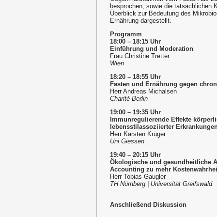
besprochen, sowie die tatsächlichen Ko
Überblick zur Bedeutung des Mikrobi
Ernährung dargestellt.
Programm
18:00 – 18:15 Uhr
Einführung und Moderation
Frau Christine Tretter
Wien
18:20 – 18:55 Uhr
Fasten und Ernährung gegen chro
Herr Andreas Michalsen
Charité Berlin
19:00 – 19:35 Uhr
Immunregulierende Effekte körperli
lebensstilassoziierter Erkrankunge
Herr Karsten Krüger
Uni Giessen
19:40 – 20:15 Uhr
Ökologische und gesundheitliche Au
Accounting zu mehr Kostenwahrheit
Herr Tobias Gaugler
TH Nürnberg | Universität Greifswald
Anschließend Diskussion