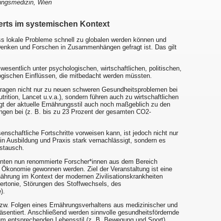
rungsmedizin, Wien
erts im systemischen Kontext
ss lokale Probleme schnell zu globalen werden können und
n Denken und Forschen in Zusammenhängen gefragt ist. Das gilt
esentlich unter psychologischen, wirtschaftlichen, politischen,
ogischen Einflüssen, die mitbedacht werden müssten.
ragen nicht nur zu neuen schweren Gesundheitsproblemen bei
rition, Lancet u.v.a.), sondern führen auch zu wirtschaftlichen
gt der aktuelle Ernährungsstil auch noch maßgeblich zu den
ngen bei (z. B. bis zu 23 Prozent der gesamten CO2-
senschaftliche Fortschritte vorweisen kann, ist jedoch nicht nur
n Ausbildung und Praxis stark vernachlässigt, sondern es
ustausch.
konnten nun renommierte Forscher*innen aus dem Bereich
Ökonomie gewonnen werden. Ziel der Veranstaltung ist eine
hrung im Kontext der modernen Zivilisationskrankheiten
ertonie, Störungen des Stoffwechsels, des
).
 bzw. Folgen eines Ernährungsverhaltens aus medizinischer und
äsentiert. Anschließend werden sinnvolle gesundheitsfördernde
entsprechenden Lebensstil (z. B. Bewegung und Sport)