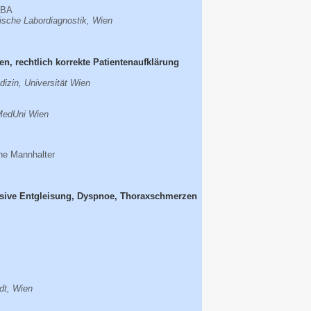
MBA
ische Labordiagnostik, Wien
ien, rechtlich korrekte Patientenaufklärung
edizin, Universität Wien
 MedUni Wien
ine Mannhalter
sive Entgleisung, Dyspnoe, Thoraxschmerzen
dt, Wien