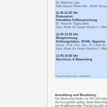
Dr. Matthias Layr
Hals-Nasen-Ohren-Abt., Klinik Donau
11:30-12:30 Uhr
Diskussion:
Interaktive Fallbesprechung
Dr. Hossein Taghizadeh
Univ.-Klinik für Innere Medizin I, Me
12:45-13:30 Uhr
Blutgerinnung:
Antikoagulation, DOAK, Heparine
Assoc.-Prof. Priv. Doz. Dr. Cihan Ay
Univ.-Klinik für Innere Medizin I, Me
13:45-15:00 Uhr
Abschluss &
Networking
Programmänderungen vorbehalten.
Anmeldung und Bezahlung:
Der Workshop findet vor Ort und onli
der Kursgebühr gültig; diese berecht
per Kreditkarte oder Paypal bezahlt w