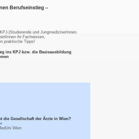
nen Berufseinstieg –
 (KPJ-)Studierende und JungmedizinerInnen.
pertInnen ihr Fachwissen,
n praktische Tipps!
tieg ins KPJ bzw. die Basisausbildung
hemen
t die Gesellschaft der Ärzte in Wien?
er
MedUni Wien