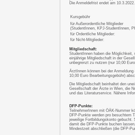
Die Anmeldefrist endet am 10.3.2022.
Kursgebühr
für Außerordentliche Mitglieder
(StudentInnen, KPJ-StudentInnen, P
für Ordentliche Mitglieder:
für Nicht-Mitglieder:
Mitgliedschaft:
StudentInnen haben die Möglichkeit,
einjährige Mitgliedschaft in der Gesel
unbegrenzt zu nutzen (nur 10,00 Euro
ÄrztInnen können bei der Anmeldung e
10,00 Euro Bearbeitungsgebühr) absc
Die Mitgliedschaft beinhaltet den une
Gesellschaft der Ärzte in Wien, die 
und das Literaturservice. Nähere Info
DFP-Punkte:
TeilnehmerInnen mit ÖÄK-Nummer kö
DFP-Punkte werden pro besuchtem T
jeweilige Fortbildungskonto gebucht.
damit die DFP-Punkte buchen lassen, 
Mindestzeit abschließen (die DFP-Pun