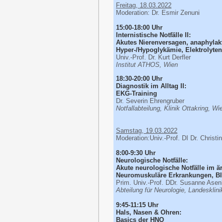
Freitag, 18.03.2022
Moderation: Dr. Esmir Zenuni
15:00-18:00 Uhr
Internistische Notfälle II:
Akutes Nierenversagen, anaphylak
Hyper-/Hypoglykämie, Elektrolyten
Univ.-Prof. Dr. Kurt Derfler
Institut ATHOS, Wien
18:30-20:00 Uhr
Diagnostik im Alltag II:
EKG-Training
Dr. Severin Ehrengruber
Notfallabteilung, Klinik Ottakring, Wi
Samstag, 19.03.2022
Moderation:
Univ.-Prof. DI Dr. Christ
8:00-9:30 Uhr
Neurologische Notfälle:
Akute neurologische Notfälle im ä
Neuromuskuläre Erkrankungen, B
Prim. Univ.-Prof. DDr. Susanne A
Abteilung für Neurologie, Landeskli
9:45-11:15 Uhr
Hals, Nasen & Ohren:
Basics der HNO