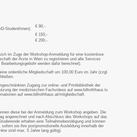
€ 90,-
hD-StudentInnen):
€ 150,-
€ 200,-
 sich im Zuge der Workshop-Anmeldung für eine kostenlose
lschaft der Ärzte in Wien zu registrieren und alle Services
 Bearbeitungsgebühr werden dafür berechnet).
ine ordentliche Mitgliedschaft um 100,00 Euro im Jahr (zzgl.
hließen.
ingeschränkten Zugang zur online- und Printbibliothek der
Nutzung der medizinischen Fachvideos auf www.billrothhaus.tv
rmationen auf www.billrothhaus.at/mitgliedschaft.
nnen diese bei der Anmeldung zum Workshop angeben. Die
ag angerechnet und nach Abschluss des Workshops auf das
 Studierende erhalten eine Teilnahmebestätigung und können
sofern sie ihre postpromotionelle Ausbildung innerhalb der
kte sind max. 5 Jahre lang gültig).