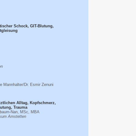
tischer Schock, GIT-Blutung,
tgleisung
en
ine Mannhalter/
Dr. Esmir Zenuni
rztlichen Alltag, Kopfschmerz,
lutung, Trauma
senbaum-Nan, MSc, MBA
nikum Amstetten