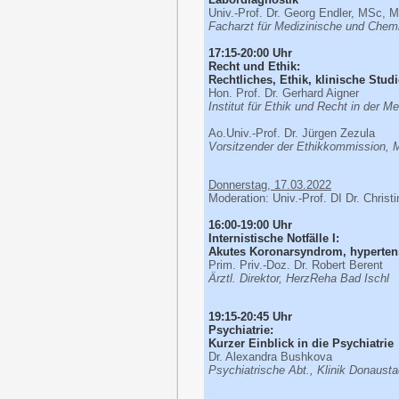
Univ.-Prof. Dr. Georg Endler, MSc, 
Facharzt für Medizinische und Chem
17:15-20:00 Uhr
Recht und Ethik:
Rechtliches, Ethik, klinische Stud
Hon. Prof. Dr. Gerhard Aigner
Institut für Ethik und Recht in der M
Ao.Univ.-Prof. Dr. Jürgen Zezula
Vorsitzender der Ethikkommission,
Donnerstag, 17.03.2022
Moderation: Univ.-Prof. DI Dr. Christ
16:00-19:00 Uhr
Internistische Notfälle I:
Akutes Koronarsyndrom, hyperten
Prim. Priv.-Doz. Dr. Robert Berent
Ärztl. Direktor, HerzReha Bad Ischl
19:15-20:45 Uhr
Psychiatrie:
Kurzer Einblick in die Psychiatrie
Dr. Alexandra Bushkova
Psychiatrische Abt., Klinik Donausta